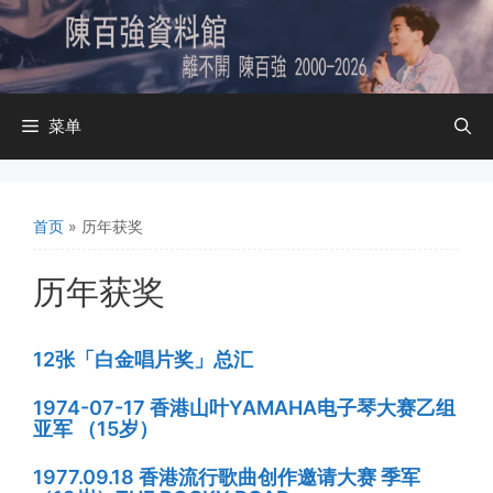
跳
至
内
容
菜单
首页
»
历年获奖
历年获奖
12张「白金唱片奖」总汇
1974-07-17 香港山叶YAMAHA电子琴大赛乙组
亚军 （15岁）
1977.09.18 香港流行歌曲创作邀请大赛 季军