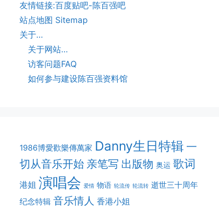
友情链接:百度贴吧-陈百强吧
站点地图 Sitemap
关于…
关于网站…
访客问题FAQ
如何参与建设陈百强资料馆
Danny生日特辑
一
1986博愛歡樂傳萬家
切从音乐开始
亲笔写
歌词
出版物
奥运
演唱会
港姐
逝世三十周年
物语
爱情
轮流传
轮流转
音乐情人
香港小姐
纪念特辑