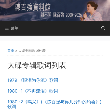
跳
至
内
容
菜单
首页
»
大碟专辑歌词列表
大碟专辑歌词列表
1979 《眼泪为你流》歌词
1980 -1《不再流泪》歌词
1980 -2《喝采》(《陈百强与你几分钟的约会》)
歌词