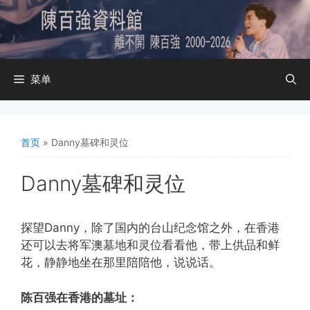
跳
至
内
容
菜单
首页
»
Danny墓碑和灵位
Danny墓碑和灵位
探望Danny，除了国内的台山纪念馆之外，在香港
还可以去将军澳墓地和灵位看看他，带上供品和鲜
花，静静地坐在那里陪陪他，说说话。
陈百强在香港的墓址：