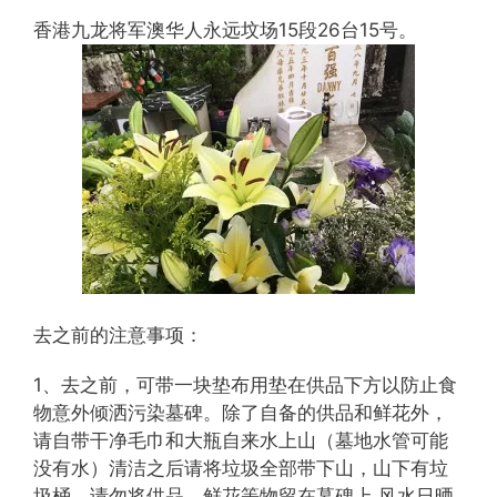
香港九龙将军澳华人永远坟场15段26台15号。
去之前的注意事项：
1、去之前，可带一块垫布用垫在供品下方以防止食
物意外倾洒污染墓碑。除了自备的供品和鲜花外，
请自带干净毛巾和大瓶自来水上山（墓地水管可能
没有水）清洁之后请将垃圾全部带下山，山下有垃
圾桶。请勿将供品、鲜花等物留在墓碑上,风水日晒