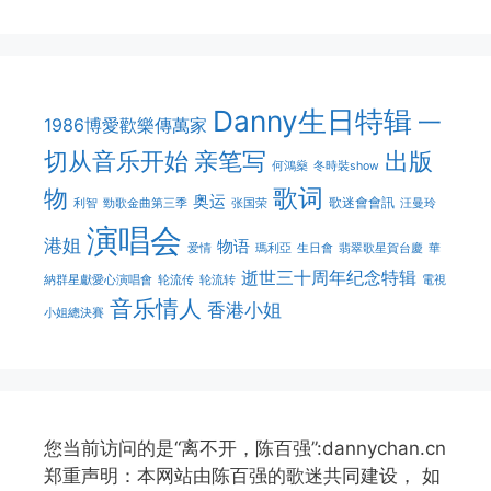
Danny生日特辑
一
1986博愛歡樂傳萬家
切从音乐开始
亲笔写
出版
何鴻燊
冬時裝show
歌词
物
奥运
歌迷會會訊
利智
勁歌金曲第三季
张国荣
汪曼玲
演唱会
港姐
物语
爱情
瑪利亞
生日會
翡翠歌星賀台慶
華
逝世三十周年纪念特辑
納群星獻愛心演唱會
轮流传
轮流转
電視
音乐情人
香港小姐
小姐總決賽
您当前访问的是“离不开，陈百强”:dannychan.cn
郑重声明：本网站由陈百强的歌迷共同建设， 如