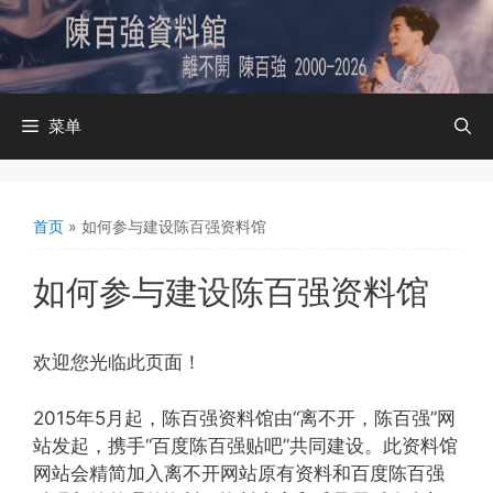
跳
至
内
容
菜单
首页
»
如何参与建设陈百强资料馆
如何参与建设陈百强资料馆
欢迎您光临此页面！
2015年5月起，陈百强资料馆由“离不开，陈百强”网
站发起，携手“百度陈百强贴吧”共同建设。此资料馆
网站会精简加入离不开网站原有资料和百度陈百强