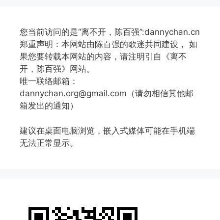
您当前访问的是“离不开，陈百强”:dannychan.cn
郑重声明：本网站由陈百强的歌迷共同建设， 如
果您要转载本网站的内容，请注明引自《离不
开，陈百强》网站。
唯一联络邮箱：
dannychan.org@gmail.com（请勿相信其他邮
箱发出的通知）
建议在桌面电脑浏览，嵌入式媒体可能在手机端
无法正常显示。