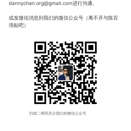
dannychan.org@gmail.com进行沟通。
或发微信消息到我们的微信公众号（离不开与陈百
强贴吧）
扫描二维码关注我们的微信公众号