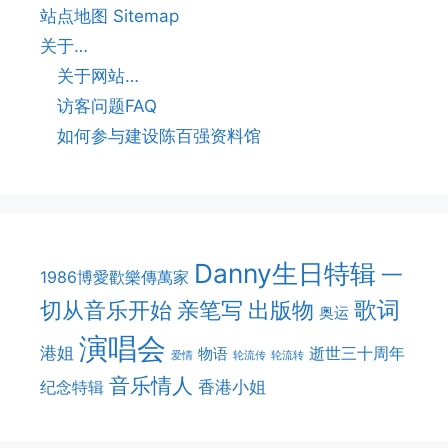
站点地图 Sitemap
关于…
关于网站…
访客问题FAQ
如何参与建设陈百强资料馆
Danny生日特辑
一
1986博愛歡樂傳萬家
切从音乐开始
亲笔写
歌词
出版物
奥运
演唱会
港姐
逝世三十周年
物语
爱情
轮流传
轮流转
音乐情人
香港小姐
纪念特辑