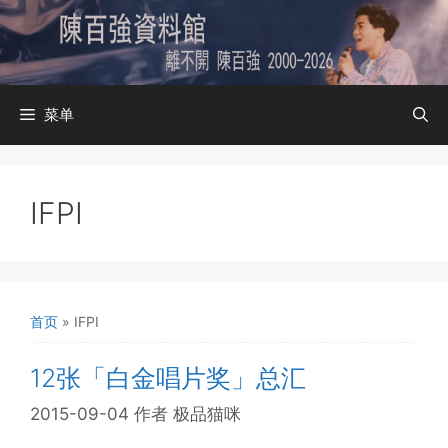
跳
至
内
容
菜单
IFPI
首页
»
IFPI
12张「白金唱片奖」总汇
2015-09-04
作者
极品猫咪