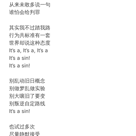
从来未敢多说一句
谁怕会给判罪
其实我不过踏我路
行为共标准有一套
世界却说这种态度
It’s a, It’s a, It’s a
It’s a sin!
It’s a sin!
别乱动旧日概念
别做梦乱做实验
别大嚷旧了要变
别叛逆自定路线
It’s a sin!
也试过多次
尽量静默接受