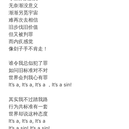
无奈渐没意义
渐渐另觅宇宙
难再次去相信
旧步伐旧价值
但又被判罪
而内疚感觉
像刽子手不肯走！
谁令我总似犯了罪
如问旧标准对不对
世界会判我心有罪
It’s a, It’s a, It’s a ，It’s a sin!
其实我不过踏我路
行为共标准有一套
世界却说这种态度
It’s a, It’s a, It’s a
It’s a sin! It’s a sin!