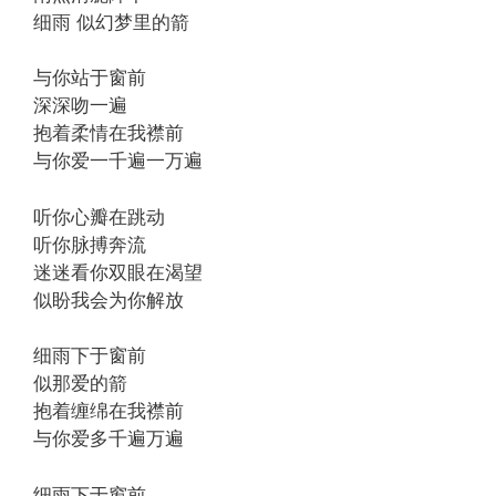
细雨 似幻梦里的箭
与你站于窗前
深深吻一遍
抱着柔情在我襟前
与你爱一千遍一万遍
听你心瓣在跳动
听你脉搏奔流
迷迷看你双眼在渴望
似盼我会为你解放
细雨下于窗前
似那爱的箭
抱着缠绵在我襟前
与你爱多千遍万遍
细雨下于窗前