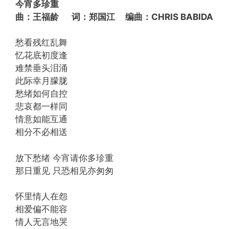
今宵多珍重
曲：王福龄 词：郑国江 编曲：CHRIS BABIDA
愁看残红乱舞
忆花底初度逢
难禁垂头泪涌
此际幸月朦胧
愁绪如何自控
悲哀都一样同
情意如能互通
相分不必相送
放下愁绪 今宵请你多珍重
那日重见 只恐相见亦匆匆
怀里情人在怨
相爱偏不能容
情人无言地哭