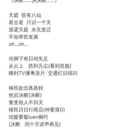
（决断……决决断……）
天庭 驻有八仙
甚古老 只识一个天
巡逻天庭 永无变迁
不知举世发展
oh…oh…
但脚下有日却失足
从云上 跌到凡尘(看到笑脸)
睇到TV播粤语片 交通灯识得闪
移民欲念氹氹转
然后决断(决断)
要变俗人不归天
移民日日行商店(仲要落D)
頭髮要鬈luen兩吋
(决断 同个天讲声再见)