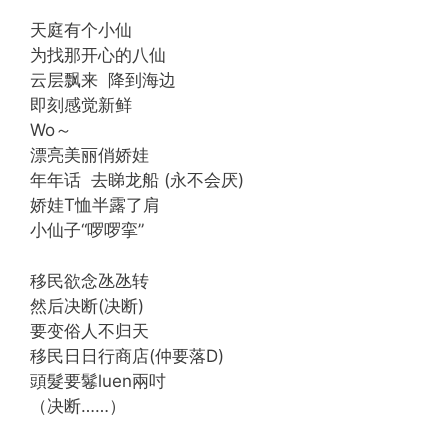
天庭有个小仙
为找那开心的八仙
云层飘来 降到海边
即刻感觉新鲜
Wo～
漂亮美丽俏娇娃
年年话 去睇龙船 (永不会厌)
娇娃T恤半露了肩
小仙子“啰啰挛”
移民欲念氹氹转
然后决断(决断)
要变俗人不归天
移民日日行商店(仲要落D)
頭髮要鬈luen兩吋
（决断……）