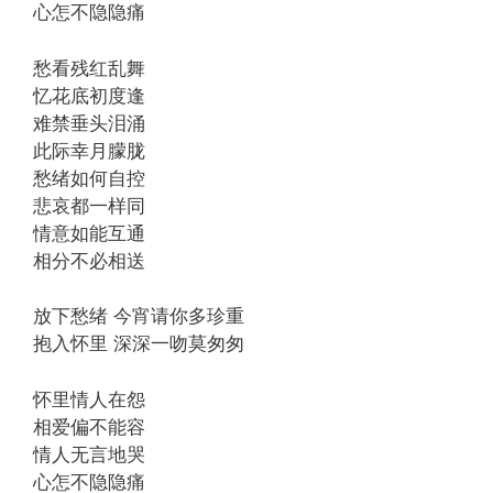
心怎不隐隐痛
愁看残红乱舞
忆花底初度逢
难禁垂头泪涌
此际幸月朦胧
愁绪如何自控
悲哀都一样同
情意如能互通
相分不必相送
放下愁绪 今宵请你多珍重
抱入怀里 深深一吻莫匆匆
怀里情人在怨
相爱偏不能容
情人无言地哭
心怎不隐隐痛