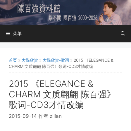
跳
至
内
容
菜单
首页
»
大碟欣赏
»
大碟欣赏-歌词
»
2015 《ELEGANCE &
CHARM 文质翩翩 陈百强》歌词-CD3才情改编
2015 《ELEGANCE &
CHARM 文质翩翩 陈百强》
歌词-CD3才情改编
2015-09-14
作者
zilian