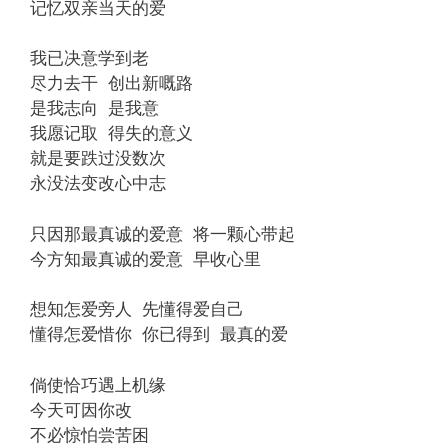
记忆双亲当天的爱
我已决意学到老
尽力去干 创出新嘅路
是我志向 是我意
我愿记取 得失的意义
就是要跌过没数次
永没法变改心中志
只因那最真诚的爱意 将一颗心带起
今方知最真诚的爱意 早收心里
想知怎爱旁人 先懂得爱自己
懂得怎爱惜你 你已得到 最真的爱
倘使恰巧遇上机缘
今天可因你改
不必惊怕尝苦困