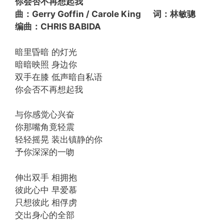
你会否不再想起我
曲：Gerry Goffin / Carole King 词：林敏骢
编曲：CHRIS BABIDA
暗里昏暗 的灯光
暗暗映照 身边你
双手在膝 低声暗自私语
你会否不再想起我
与你感觉心兴奋
你那嘴角竟轻震
轻轻摇晃 装出镇静的你
予你深深的一吻
伸出双手 相拥抱
彼此心中 早爱慕
只想彼此 相俘虏
交出身心的全部