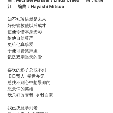
曲：Michael Masser / Linda Creed 词：郑国
江 编曲：Hayashi Mitsuo
知不知珍惜就是未来
好好管教使以后成才
使他珍惜本身光彩
给他自信尊严
更给他真挚爱
于他可爱笑声里
记忆双亲当天的爱
喜欢的影子总找不到
旧日贤人 举世亦无
总找不到心中想景仰的
想景仰的英雄
我只好改变我 令我自豪
我已决意学到老