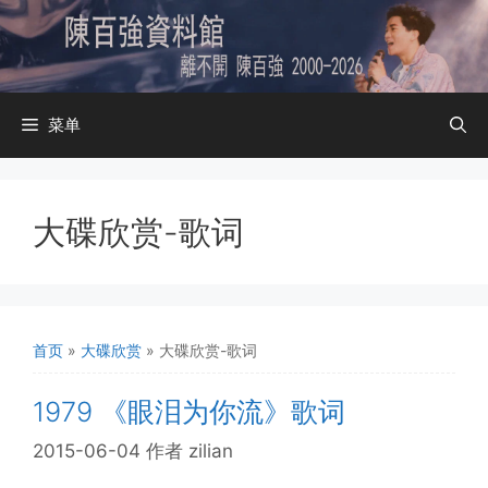
跳
至
内
容
菜单
大碟欣赏-歌词
首页
»
大碟欣赏
»
大碟欣赏-歌词
1979 《眼泪为你流》歌词
2015-06-04
作者
zilian