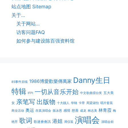
站点地图 Sitemap
关于…
关于网站…
访客问题FAQ
如何参与建设陈百强资料馆
Danny生日
1986博愛歡樂傳萬家
85事件后续
特辑
一切从音乐开始
五大美
IFPI
中文歌曲擂台奖
亲笔写
出版物
女
十大靓人
华纳
卡带
周梁淑怡
唱片套装
奥运
林青霞
感情
慈善
商业活动
存真演唱会
孫泳恩
成龙
林志美
梅
演唱会
歌词
港姐
歌迷會會訊
艳芳
溥仪装
演唱会前