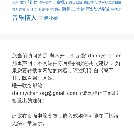
物语
白金唱片
访问
爱情
环球唱片
美国旅游
美国移民
翡翠歌星賀台慶
逝世三十周年纪念特辑
葉蒨文
舞台表演
轮流传
轮流转
钟楚红
音乐情人
香港小姐
您当前访问的是“离不开，陈百强”:dannychan.cn
郑重声明：本网站由陈百强的歌迷共同建设， 如
果您要转载本网站的内容，请注明引自《离不
开，陈百强》网站。
唯一联络邮箱：
dannychan.org@gmail.com（请勿相信其他邮
箱发出的通知）
建议在桌面电脑浏览，嵌入式媒体可能在手机端
无法正常显示。