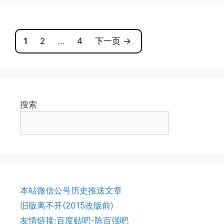
页
页
页
1
2
…
4
下一页
→
面
面
面
搜索
本站微信公号历史推送文章
旧版离不开(2015改版前)
友情链接:百度贴吧-陈百强吧