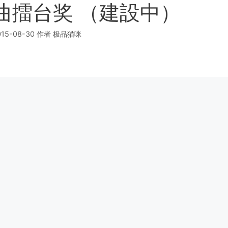
曲擂台奖 （建設中）
015-08-30
作者
极品猫咪