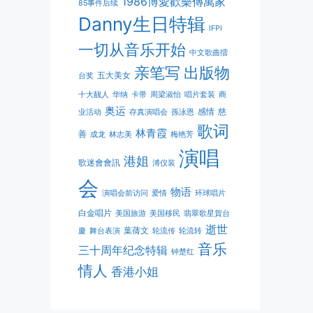
1986博愛歡樂傳萬家
85事件后续
Danny生日特辑
IFPI
一切从音乐开始
中文歌曲擂
亲笔写
出版物
五大美女
台奖
十大靓人
华纳
卡带
周梁淑怡
唱片套装
商
奥运
感情
慈
业活动
存真演唱会
孫泳恩
歌词
林青霞
善
成龙
林志美
梅艳芳
演唱
港姐
歌迷會會訊
溥仪装
会
物语
演唱会前访问
爱情
环球唱片
白金唱片
美国旅游
美国移民
翡翠歌星賀台
逝世
葉蒨文
慶
舞台表演
轮流传
轮流转
音乐
三十周年纪念特辑
钟楚红
情人
香港小姐