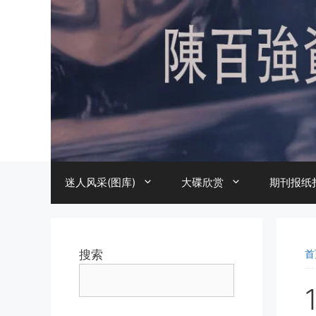
跳
至
内
容
迷人风采(图库)
大碟欣赏
期刊报纸
搜索
首