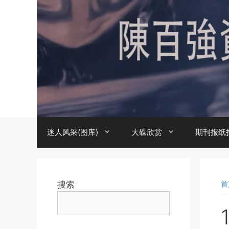
跳
至
内
容
迷人风采(图库)
大碟欣赏
期刊报纸
搜索
首