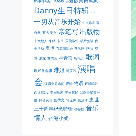
1986博愛歡樂傳萬家
85事件后续
Danny生日特辑
IFPI
一切从音乐开始
中文歌曲擂
亲笔写
出版物
五大美女
台奖
十大靓人
华纳
卡带
周梁淑怡
唱片套装
商
奥运
感情
慈
业活动
存真演唱会
孫泳恩
歌词
林青霞
善
成龙
林志美
梅艳芳
演唱
港姐
歌迷會會訊
溥仪装
会
物语
演唱会前访问
爱情
环球唱片
白金唱片
美国旅游
美国移民
翡翠歌星賀台
逝世
葉蒨文
慶
舞台表演
轮流传
轮流转
音乐
三十周年纪念特辑
钟楚红
情人
香港小姐