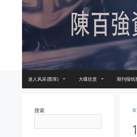
跳
至
内
容
迷人风采(图库)
大碟欣赏
期刊报纸
搜索
首