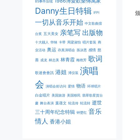
1986博愛歡樂傳萬家
85事件后续
Danny生日特辑
颁
IFPI
一切从音乐开始
中文歌曲擂
亲笔写
出版物
五大美女
台奖
十大靓人
华纳
卡带
周梁淑怡
唱片套装
商
奥运
感情
慈
业活动
存真演唱会
孫泳恩
歌词
林青霞
善
成龙
林志美
梅艳芳
演唱
港姐
歌迷會會訊
溥仪装
会
物语
演唱会前访问
爱情
环球唱片
白金唱片
美国旅游
美国移民
翡翠歌星賀台
逝世
葉蒨文
慶
舞台表演
轮流传
轮流转
音乐
三十周年纪念特辑
钟楚红
情人
香港小姐