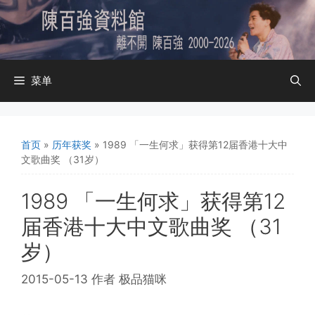
跳
至
内
容
菜单
首页
»
历年获奖
»
1989 「一生何求」获得第12届香港十大中
文歌曲奖 （31岁）
1989 「一生何求」获得第12
届香港十大中文歌曲奖 （31
岁）
2015-05-13
作者
极品猫咪