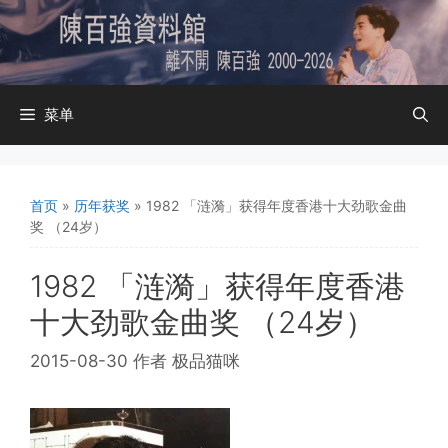
跳
至
内
容
菜单
首页
»
历年获奖
»
1982 「涟漪」获得年度香港十大劲歌金曲
奖 （24岁）
1982 「涟漪」获得年度香港
十大劲歌金曲奖 （24岁）
2015-08-30
作者
极品猫咪