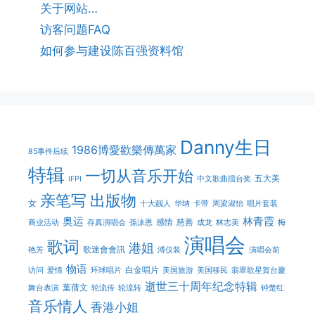
关于网站…
访客问题FAQ
如何参与建设陈百强资料馆
Danny生日
1986博愛歡樂傳萬家
85事件后续
特辑
一切从音乐开始
五大美
IFPI
中文歌曲擂台奖
亲笔写
出版物
女
十大靓人
华纳
卡带
周梁淑怡
唱片套装
奥运
林青霞
感情
慈善
商业活动
存真演唱会
孫泳恩
成龙
林志美
梅
演唱会
歌词
港姐
歌迷會會訊
艳芳
溥仪装
演唱会前
物语
白金唱片
访问
爱情
环球唱片
美国旅游
美国移民
翡翠歌星賀台慶
逝世三十周年纪念特辑
葉蒨文
舞台表演
轮流传
轮流转
钟楚红
音乐情人
香港小姐