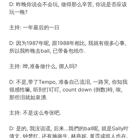
D: 昨晚你说会不会玩, 做得那么辛苦, 你说是否应该
玩一晚?
主持: 一年最后的一日
D: 因为1987年呢, 跟1988年相比, 我就有很多心事,
所以我昨晚去ball, 已带备包纸巾.
主持: 哗,准备做什么, 掷人吗?
D: 不是,带了Tempo, 准备自己流泪, 一路哭, 你知我
很感性嘛, 听到打叮叮, count down (倒数)時, 唉,
那些泪就如泉湧.
主持: 不是这么夸张吧.
D: 是的, 我没说谎, 后来…我們的ball呢, 就是Sally叶
倩文, 钟楚红, 还有施南生, 林燕妮, 黃霑成班人也在.