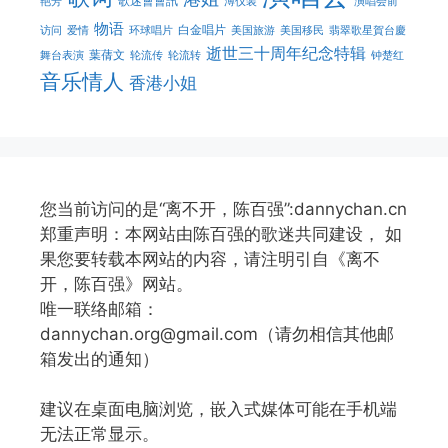
歌迷會會訊
艳芳
溥仪装
演唱会前
物语
白金唱片
访问
爱情
环球唱片
美国旅游
美国移民
翡翠歌星賀台慶
逝世三十周年纪念特辑
葉蒨文
舞台表演
轮流传
轮流转
钟楚红
音乐情人
香港小姐
您当前访问的是“离不开，陈百强”:dannychan.cn
郑重声明：本网站由陈百强的歌迷共同建设， 如
果您要转载本网站的内容，请注明引自《离不
开，陈百强》网站。
唯一联络邮箱：
dannychan.org@gmail.com（请勿相信其他邮
箱发出的通知）
建议在桌面电脑浏览，嵌入式媒体可能在手机端
无法正常显示。