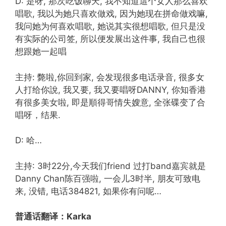
D: 是呀, 那次吃饭聊天, 我不知道這个女人那么喜欢
唱歌, 我以为她只喜欢做戏, 因为她现在拼命做戏嘛,
我问她为何喜欢唱歌, 她说其实很想唱歌, 但只是没
有实际的公司签, 所以便发展出这件事, 我自己也很
想跟她一起唱
主持: 斃啦,你回到家, 会发现很多电话录音, 很多女
人打给你說, 我又要, 我又要唱呀DANNY, 你知香港
有很多美女啦, 即是順得哥情失嫂意, 全张碟变了合
唱呀，结果.
D: 哈…
主持: 3时22分,今天我们friend 过打band嘉宾就是
Danny Chan陈百强啦, 一会儿3时半, 朋友可致电
来, 没错, 电话384821, 如果你有问呢…
普通话翻译：Karka