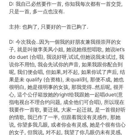
D: 我自己必然要作一首, 你知我每次都有一首交货,
只是一首, 多一点也沒有.
主持: 也夠了, 只要好的一首已夠了.
D: 今次我会..因为一個我的好朋友兼我很崇拜的女
子, 就是叫做李美凤小姐, 她说她很想唱歌, 她说let’s
do duet (合唱), 我说好呀,试试,但她说我未试过, 我
说你不用怕, 我会先试你的声音, 如果我跟你配合到
呢, 我们便会唱, 但如果,对不起, 如果你试了声后, 结
果是未 qualify (合资格), 未quali到, 那便不成, 她也
很明白, 她是很明事的女孩, 那我觉得..然后呢, 很开
心, 這个公仔箱放她的right给我跟她一起唱duet(意
指电视台不理合约问题, 成全他们可合唱), 所以现在
我要作一首歌, 要迁就, 大家一起迁就, 是一首很好听
的情歌, 我已作了一半, 但跟着我没有灵感作, 那她
说, 你望多我几眼, 或者你会有灵感, 她是个很有信心
的女子, 但我说, 对不起, 我望了你几眼仍未有灵感,