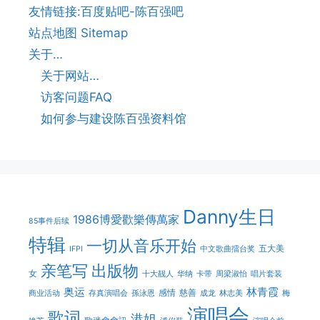
友情链接:百度贴吧-陈百强吧
站点地图 Sitemap
关于…
关于网站…
访客问题FAQ
如何参与建设陈百强资料馆
Danny生日
1986博愛歡樂傳萬家
85事件后续
特辑
一切从音乐开始
五大美
IFPI
中文歌曲擂台奖
亲笔写
出版物
女
十大靓人
华纳
卡带
周梁淑怡
唱片套装
奥运
林青霞
感情
慈善
商业活动
存真演唱会
孫泳恩
成龙
林志美
梅
演唱会
歌词
港姐