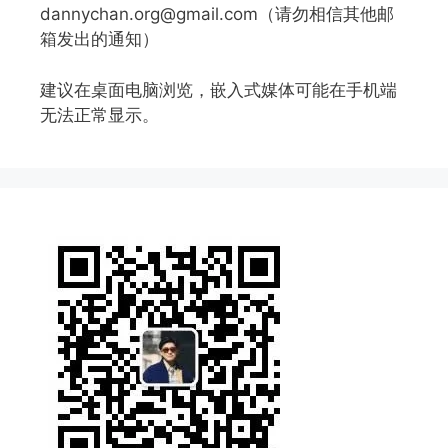
dannychan.org@gmail.com（请勿相信其他邮
箱发出的通知）
建议在桌面电脑浏览，嵌入式媒体可能在手机端
无法正常显示。