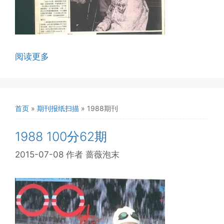
阅读更多
首页
»
期刊报纸扫描
»
1988期刊
1988 100分62期
2015-07-08
作者
蔷薇泡末