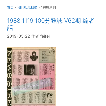
首页
»
期刊报纸扫描
»
1988期刊
1988 1119 100分雜誌 V62期 編者
話
2019-05-22
作者
feifei