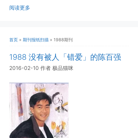
阅读更多
首页
»
期刊报纸扫描
»
1988期刊
1988 没有被人「错爱」的陈百强
2016-02-10
作者
极品猫咪