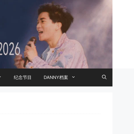
纪念节目
DANNY档案
？