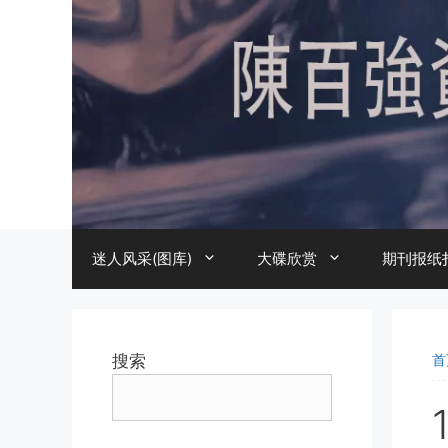
跳
至
内
容
迷人风采(图库)
大碟欣赏
期刊报纸
搜索
首