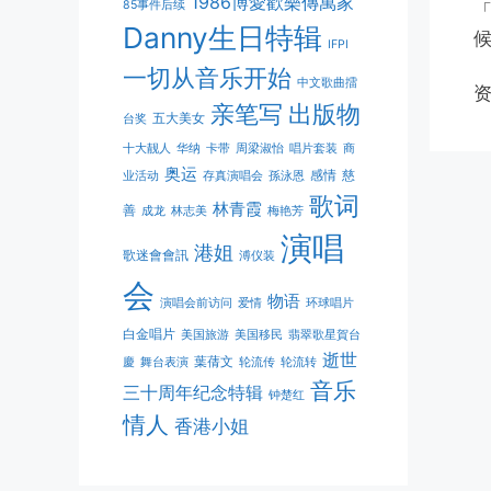
1986博愛歡樂傳萬家
85事件后续
Danny生日特辑
IFPI
一切从音乐开始
中文歌曲擂
资
亲笔写
出版物
五大美女
台奖
十大靓人
华纳
卡带
周梁淑怡
唱片套装
商
奥运
感情
慈
业活动
存真演唱会
孫泳恩
歌词
林青霞
善
成龙
林志美
梅艳芳
演唱
港姐
歌迷會會訊
溥仪装
会
物语
演唱会前访问
爱情
环球唱片
白金唱片
美国旅游
美国移民
翡翠歌星賀台
逝世
葉蒨文
慶
舞台表演
轮流传
轮流转
音乐
三十周年纪念特辑
钟楚红
情人
香港小姐