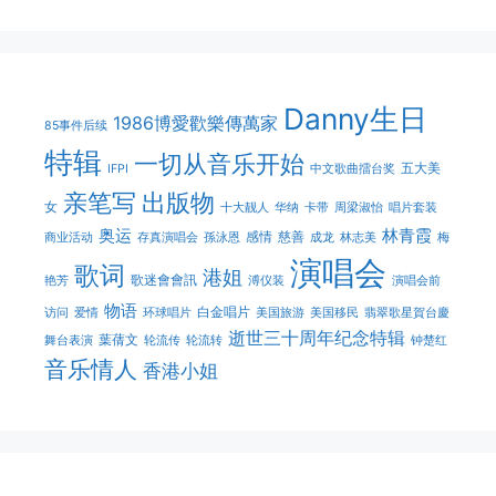
Danny生日
1986博愛歡樂傳萬家
85事件后续
特辑
一切从音乐开始
五大美
IFPI
中文歌曲擂台奖
亲笔写
出版物
女
十大靓人
华纳
卡带
周梁淑怡
唱片套装
奥运
林青霞
感情
慈善
商业活动
存真演唱会
孫泳恩
成龙
林志美
梅
演唱会
歌词
港姐
歌迷會會訊
艳芳
溥仪装
演唱会前
物语
白金唱片
访问
爱情
环球唱片
美国旅游
美国移民
翡翠歌星賀台慶
逝世三十周年纪念特辑
葉蒨文
舞台表演
轮流传
轮流转
钟楚红
音乐情人
香港小姐