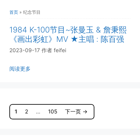
首页
»
纪念节目
1984 K-100节目~张曼玉 & 詹秉熙
《画出彩虹》MV ★主唱 : 陈百强
2023-09-17
作者
feifei
阅读更多
页
页
页
1
2
…
105
下一页
→
面
面
面