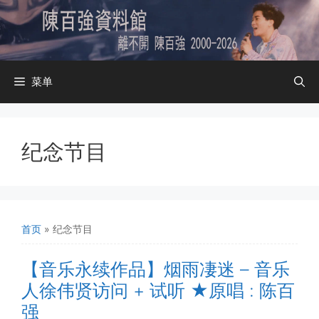
跳
至
内
容
菜单
纪念节目
首页
»
纪念节目
【音乐永续作品】烟雨凄迷 – 音乐
人徐伟贤访问 + 试听 ★原唱 : 陈百
强