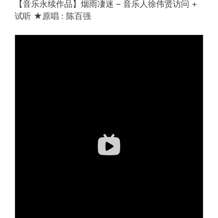
【音乐永续作品】烟雨凄迷 – 音乐人徐伟贤访问 +
试听 ★原唱 : 陈百强