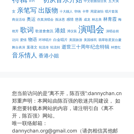
五大美
IFPI
中文歌曲擂台奖
亲笔写
出版物
女
十大靓人
华纳
卡带
周梁淑怡
唱片套装
奥运
林青霞
感情
慈善
商业活动
存真演唱会
孫泳恩
成龙
林志美
梅
演唱会
歌词
港姐
歌迷會會訊
艳芳
溥仪装
演唱会前
物语
白金唱片
访问
爱情
环球唱片
美国旅游
美国移民
翡翠歌星賀台慶
逝世三十周年纪念特辑
葉蒨文
舞台表演
轮流传
轮流转
钟楚红
音乐情人
香港小姐
您当前访问的是“离不开，陈百强”:dannychan.cn
郑重声明：本网站由陈百强的歌迷共同建设， 如
果您要转载本网站的内容，请注明引自《离不
开，陈百强》网站。
唯一联络邮箱：
dannychan.org@gmail.com（请勿相信其他邮