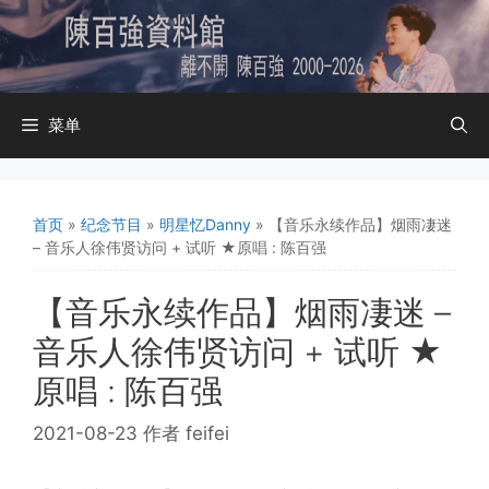
跳
至
内
容
菜单
首页
»
纪念节目
»
明星忆Danny
»
【音乐永续作品】烟雨凄迷
– 音乐人徐伟贤访问 + 试听 ★原唱 : 陈百强
【音乐永续作品】烟雨凄迷 –
音乐人徐伟贤访问 + 试听 ★
原唱 : 陈百强
2021-08-23
作者
feifei