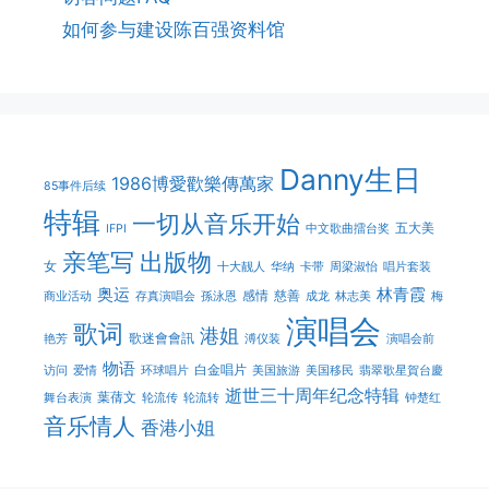
如何参与建设陈百强资料馆
Danny生日
1986博愛歡樂傳萬家
85事件后续
特辑
一切从音乐开始
五大美
IFPI
中文歌曲擂台奖
亲笔写
出版物
女
十大靓人
华纳
卡带
周梁淑怡
唱片套装
奥运
林青霞
感情
慈善
商业活动
存真演唱会
孫泳恩
成龙
林志美
梅
演唱会
歌词
港姐
歌迷會會訊
艳芳
溥仪装
演唱会前
物语
白金唱片
访问
爱情
环球唱片
美国旅游
美国移民
翡翠歌星賀台慶
逝世三十周年纪念特辑
葉蒨文
舞台表演
轮流传
轮流转
钟楚红
音乐情人
香港小姐