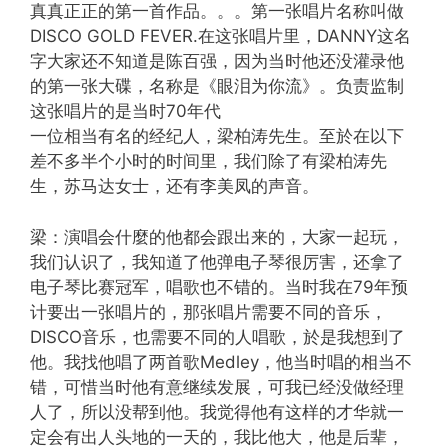
真真正正的第一首作品。。。第一张唱片名称叫做
DISCO GOLD FEVER.在这张唱片里，DANNY这名
字大家还不知道是陈百强，因为当时他还没灌录他
的第一张大碟，名称是《眼泪为你流》。负责监制
这张唱片的是当时70年代
一位相当有名的经纪人，梁柏涛先生。至於在以下
差不多半个小时的时间里，我们除了有梁柏涛先
生，苏马达女士，还有李美凤的声音。
梁：演唱会什麼的他都会跟出来的，大家一起玩，
我们认识了，我知道了他弹电子琴很厉害，还拿了
电子琴比赛冠军，唱歌也不错的。当时我在79年预
计要出一张唱片的，那张唱片需要不同的音乐，
DISCO音乐，也需要不同的人唱歌，於是我想到了
他。我找他唱了两首歌Medley，他当时唱的相当不
错，可惜当时他有意继续发展，可我已经没做经理
人了，所以没帮到他。我觉得他有这样的才华就一
定会有出人头地的一天的，我比他大，他是后辈，