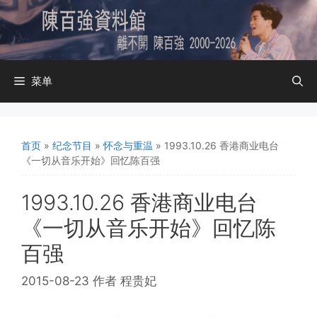
跳
至
内
容
菜单
首页
»
纪念节目
»
怀念与重温
»
1993.10.26 香港商业电台
《一切从音乐开始》回忆陈百强
1993.10.26 香港商业电台
《一切从音乐开始》回忆陈
百强
2015-08-23
作者
程贵妃