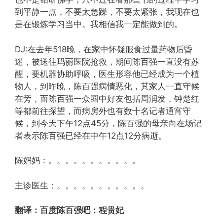
到平静一点，不要太急躁，不要太紧张，我现在也
是在锻炼学习当中。我相信我一定能做到的。
DJ:在去年518晚，在家中怀疑服食过量药物后昏
迷，被送往玛丽医院抢救，期间陈百强一直没有苏
醒，要机器协助呼吸，医生形容他已经成为一个植
物人，到昨晚，陈百强病情恶化，其家人一直守候
在旁，而陈百强一众圈中好友包括周润发，钟楚红
等都前往探望，而病房外也有数十名记者通宵守
候，到今天下午12点45分，陈百强的母亲向在场记
者表示陈百强已经在中午12点12分病逝。
陈妈妈：。。。。。。。。。。。
主诊医生：。。。。。。。。。。。
翻译：百度陈百强吧：程贵妃