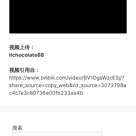
视频上传：
ilchocolate88
视频引用自：
https://www.bilibili.com/video/BV1DgsWzcESj/?
share_source=copy_web&vd_source=3073798a
c4c7e3c80736e00fb233aa4b
搜索