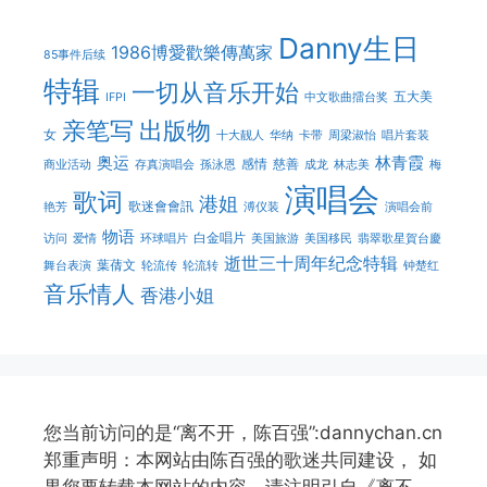
Danny生日
1986博愛歡樂傳萬家
85事件后续
特辑
一切从音乐开始
五大美
IFPI
中文歌曲擂台奖
亲笔写
出版物
女
十大靓人
华纳
卡带
周梁淑怡
唱片套装
奥运
林青霞
感情
慈善
商业活动
存真演唱会
孫泳恩
成龙
林志美
梅
演唱会
歌词
港姐
歌迷會會訊
艳芳
溥仪装
演唱会前
物语
白金唱片
访问
爱情
环球唱片
美国旅游
美国移民
翡翠歌星賀台慶
逝世三十周年纪念特辑
葉蒨文
舞台表演
轮流传
轮流转
钟楚红
音乐情人
香港小姐
您当前访问的是“离不开，陈百强”:dannychan.cn
郑重声明：本网站由陈百强的歌迷共同建设， 如