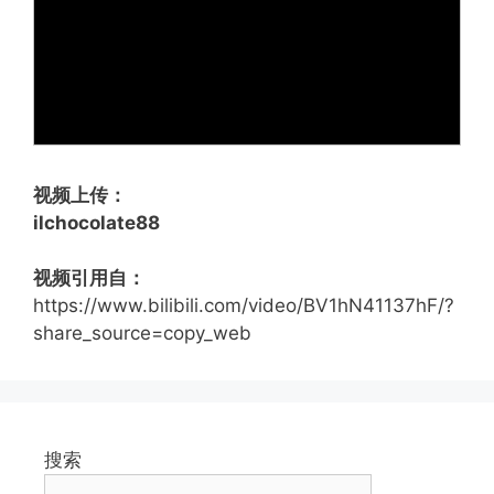
视频上传：
ilchocolate88
视频引用自：
https://www.bilibili.com/video/BV1hN41137hF/?
share_source=copy_web
搜索