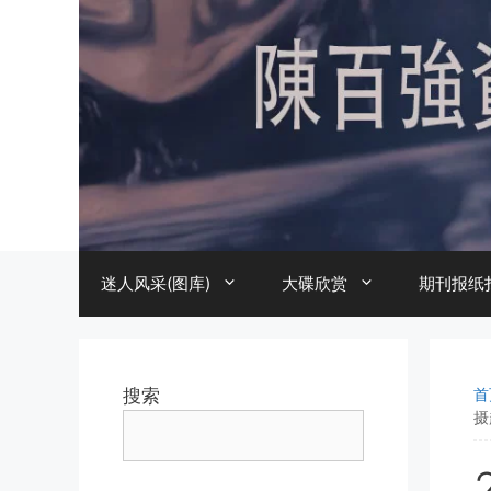
跳
至
内
容
迷人风采(图库)
大碟欣赏
期刊报纸
搜索
首
摄