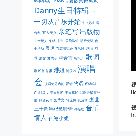
1986博愛歡樂傳萬家
85事件后续
Danny生日特辑
IFPI
一切从音乐开始
中文歌曲擂
亲笔写
出版物
五大美女
台奖
十大靓人
华纳
卡带
周梁淑怡
唱片套装
商
奥运
感情
慈
业活动
存真演唱会
孫泳恩
歌词
林青霞
善
成龙
林志美
梅艳芳
演唱
港姐
歌迷會會訊
溥仪装
会
物语
演唱会前访问
爱情
环球唱片
i
白金唱片
美国旅游
美国移民
翡翠歌星賀台
逝世
葉蒨文
慶
舞台表演
轮流传
轮流转
音乐
三十周年纪念特辑
钟楚红
h
情人
香港小姐