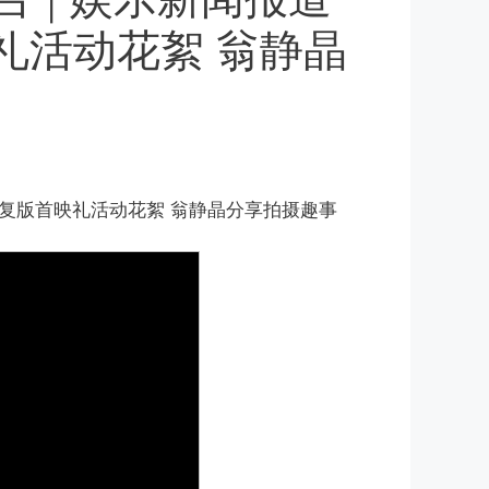
礼活动花絮 翁静晶
》4K修复版首映礼活动花絮 翁静晶分享拍摄趣事