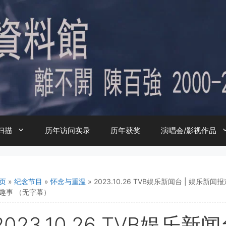
扫描
历年访问实录
历年获奖
演唱会/影视作品
页
»
纪念节目
»
怀念与重温
»
2023.10.26 TVB娱乐新闻台 | 娱
趣事 （无字幕）
2023.10.26 TVB娱乐