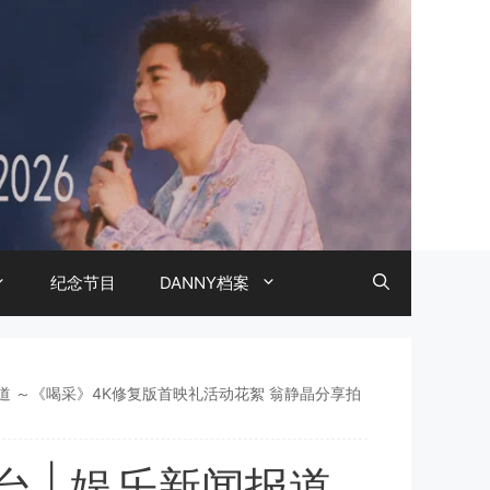
纪念节目
DANNY档案
乐新闻报道 ～《喝采》4K修复版首映礼活动花絮 翁静晶分享拍
新闻台 | 娱乐新闻报道