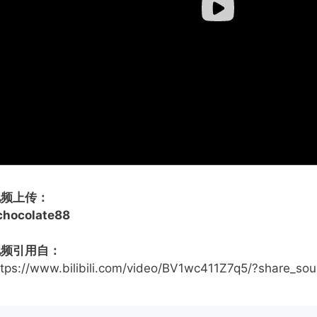
视频上传：
lchocolate88
视频引用自：
ttps://www.bilibili.com/video/BV1wc411Z7q5/?share_s