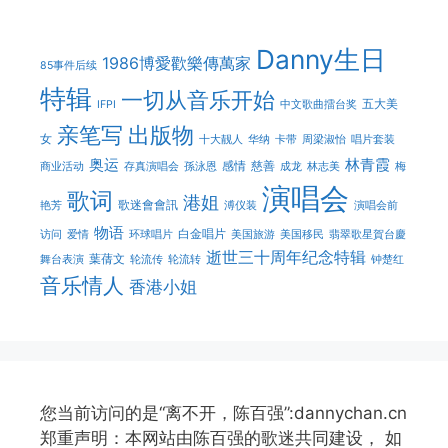
Danny生日
1986博愛歡樂傳萬家
85事件后续
特辑
一切从音乐开始
五大美
IFPI
中文歌曲擂台奖
亲笔写
出版物
女
十大靓人
华纳
卡带
周梁淑怡
唱片套装
奥运
林青霞
感情
慈善
商业活动
存真演唱会
孫泳恩
成龙
林志美
梅
演唱会
歌词
港姐
歌迷會會訊
艳芳
溥仪装
演唱会前
物语
白金唱片
访问
爱情
环球唱片
美国旅游
美国移民
翡翠歌星賀台慶
逝世三十周年纪念特辑
葉蒨文
舞台表演
轮流传
轮流转
钟楚红
音乐情人
香港小姐
您当前访问的是“离不开，陈百强”:dannychan.cn
郑重声明：本网站由陈百强的歌迷共同建设， 如