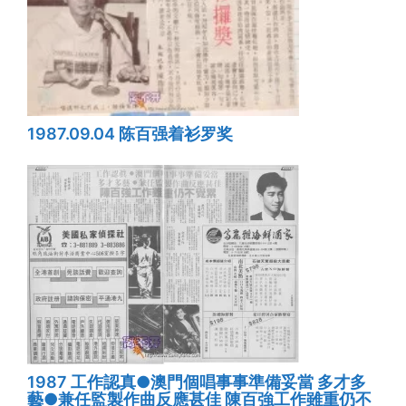
1987.09.04 陈百强着衫罗奖
1987 工作認真●澳門個唱事事準備妥當 多才多
藝●兼任監製作曲反應甚佳 陳百強工作雖重仍不