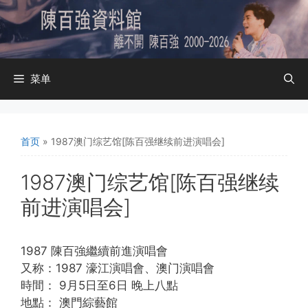
跳
至
内
容
菜单
首页
»
1987澳门综艺馆[陈百强继续前进演唱会]
1987澳门综艺馆[陈百强继续
前进演唱会]
1987 陳百強繼續前進演唱會
又称：1987 濠江演唱會、澳门演唱會
時間： 9月5日至6日 晚上八點
地點： 澳門綜藝館