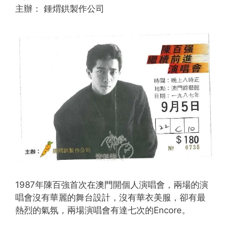
主辦： 鍾煟鉷製作公司
1987年陳百強首次在澳門開個人演唱會，兩場的演
唱會沒有華麗的舞台設計，沒有華衣美服，卻有最
熱烈的氣氛，兩場演唱會有達七次的Encore。