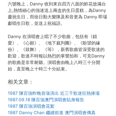
六號晚上，Danny 收到來自四方八面的鮮花放滿台
上,熱情細心的強迷送上兩盒的生日蛋糕，為Danny
慶祝生日，而徐日勤大樂隊及和音更為 Danny 即場
獻唱生日歌，並送上祝福語。
Danny 在演唱會上唱了不少歌曲，包括有《錯
愛》、《心願》、《地下裁判團》、《盼望的緣
份》、《鼓舞》、《等》，新舊歌曲皆深受歌迷的
歡迎，歌迷不時報以熱烈的掌聲拍和，可見Danny
的歌曲是非常耐聽。演唱會由晚上八時三十分開
始，直至晚上十時三十分結束。
相关文章：
1987 陳百強昨晚首塲演出 近三千歌迷狂熱捧場
1987.09.18 陳百強澳門演唱會貼身報告
1987 陳百強演唱會花絮
1987 Danny Chan 繼續前進 澳門演唱會傳真