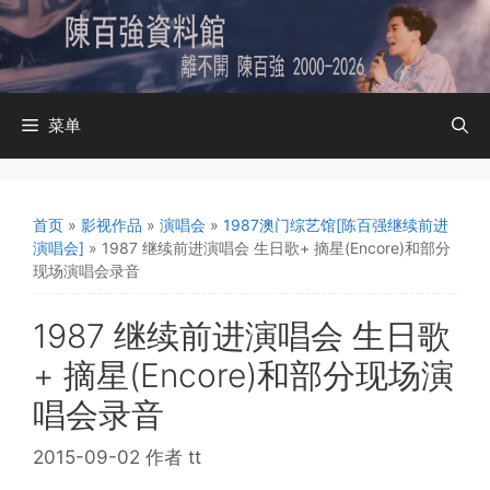
跳
至
内
容
菜单
首页
»
影视作品
»
演唱会
»
1987澳门综艺馆[陈百强继续前进
演唱会]
»
1987 继续前进演唱会 生日歌+ 摘星(Encore)和部分
现场演唱会录音
1987 继续前进演唱会 生日歌
+ 摘星(Encore)和部分现场演
唱会录音
2015-09-02
作者
tt