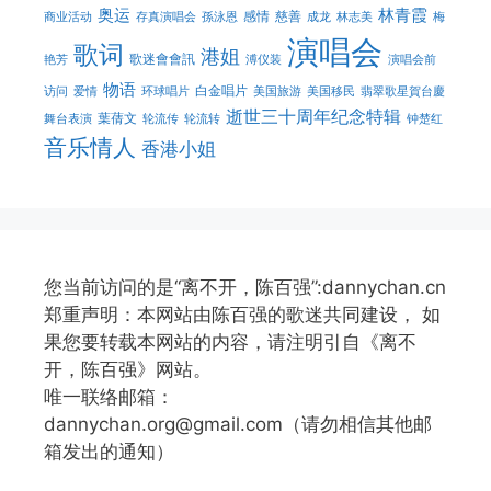
奥运
林青霞
感情
慈善
商业活动
存真演唱会
孫泳恩
成龙
林志美
梅
演唱会
歌词
港姐
歌迷會會訊
艳芳
溥仪装
演唱会前
物语
白金唱片
访问
爱情
环球唱片
美国旅游
美国移民
翡翠歌星賀台慶
逝世三十周年纪念特辑
葉蒨文
舞台表演
轮流传
轮流转
钟楚红
音乐情人
香港小姐
您当前访问的是“离不开，陈百强”:dannychan.cn
郑重声明：本网站由陈百强的歌迷共同建设， 如
果您要转载本网站的内容，请注明引自《离不
开，陈百强》网站。
唯一联络邮箱：
dannychan.org@gmail.com（请勿相信其他邮
箱发出的通知）