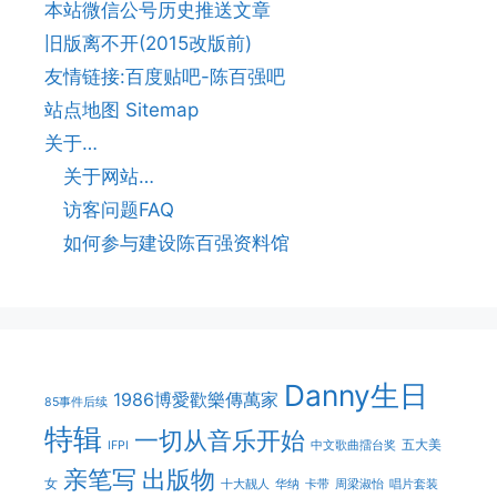
本站微信公号历史推送文章
旧版离不开(2015改版前)
友情链接:百度贴吧-陈百强吧
站点地图 Sitemap
关于…
关于网站…
访客问题FAQ
如何参与建设陈百强资料馆
Danny生日
1986博愛歡樂傳萬家
85事件后续
特辑
一切从音乐开始
五大美
IFPI
中文歌曲擂台奖
亲笔写
出版物
女
十大靓人
华纳
卡带
周梁淑怡
唱片套装