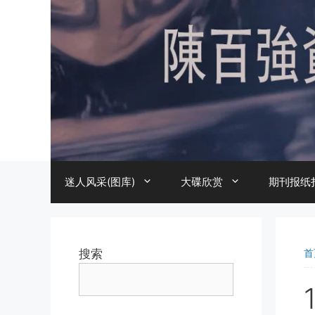
跳
至
内
容
迷人风采(图库)
大碟欣赏
期刊报纸
搜索
首