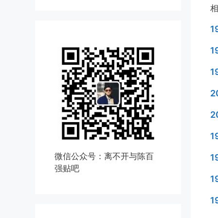
1
1
2
2
1
微信公众号：离不开与陈百
1
强贴吧
1
1