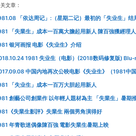
相关文章：
981.08 「依达周记」:（星期二记）最初的「失业生」
1981 「失業生」成本一百萬大膽起用新人 陳百強獲經理
981 银河画报 电影《失业生》介绍
018.10.24 1981 失业生（电影）(2018数码修复版) Bl
017.09.08 中国内地再次公映电影《失业生》（1981
981 「失业生」成本一百万大胆起用新人
981 創藝公司創業作 以年輕人題材為主 「失業生」暑期
981《失業生影評》失業生 兩個男角演得好
981 年青歌迷偶像陳百強 電影失業生暑期上映