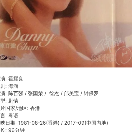
演: 霍耀良
剧: 海滴
演: 陈百强 / 张国荣 / 徐杰 / 邝美宝 / 钟保罗
型: 剧情
片国家/地区: 香港
言: 粤语
映日期: 1981-08-26(香港) / 2017-09(中国内地)
长: 96分钟