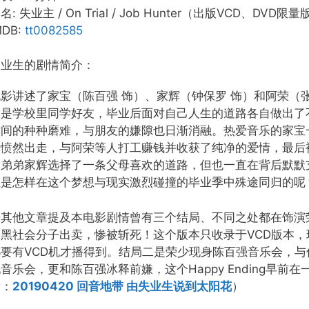
名: 失业主 / On Trial / Job Hunter（出版VCD、DVD限量版
MDB:
tt0082585
失业生的剧情简介：
电影讲述了家宝（陈百强 饰）、家辉（钟保罗 饰）和阿荣（
人是学校里同学好友，毕业后面对自己人生的道路各自做出了
世间的种种磨难，与朋友的嫌隙也日渐消融。热爱音乐的家宝
后愤然出走，与阿荣等人打工赚钱并收获了纯净的爱情，最后
的弟弟家辉选择了一条父母喜欢的道路，但也一直在背后默默
生是怎样在这个梦想与现实激烈碰撞的毕业季中殊途同归的呢
据其他文章提及本电影剧情曾有三个结局、不同之处都在饰演
被黑社会分子出卖，惨被斩死！这个版本只收录于VCD版本
都要有VCD机才播得到。结局二是荣少现身陈百强音乐会，
音乐会，更和陈百强冰释前嫌，这个Happy Ending早
章：
20190420 回音地带 由失业生说到太阳花
）