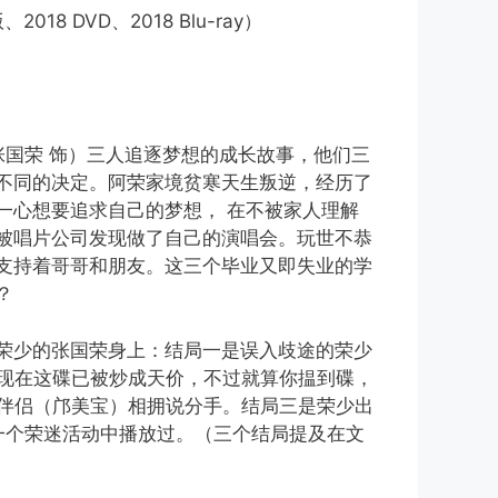
、2018 DVD、2018 Blu-ray）
张国荣 饰）三人追逐梦想的成长故事，他们三
不同的决定。阿荣家境贫寒天生叛逆，经历了
一心想要追求自己的梦想， 在不被家人理解
被唱片公司发现做了自己的演唱会。玩世不恭
支持着哥哥和朋友。这三个毕业又即失业的学
？
荣少的张国荣身上：结局一是误入歧途的荣少
，现在这碟已被炒成天价，不过就算你揾到碟，
与伴侣（邝美宝）相拥说分手。结局三是荣少出
前在一个荣迷活动中播放过。（三个结局提及在文