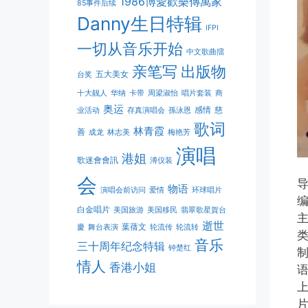
1986博愛歡樂傳萬家
85事件后续
Danny生日特辑
IFPI
一切从音乐开始
中文歌曲擂
亲笔写
出版物
五大美女
台奖
十大靓人
华纳
卡带
周梁淑怡
唱片套装
商
奥运
感情
慈
业活动
存真演唱会
孫泳恩
歌词
林青霞
善
成龙
林志美
梅艳芳
演唱
港姐
歌迷會會訊
溥仪装
会
导
物语
演唱会前访问
爱情
环球唱片
编
白金唱片
美国旅游
美国移民
翡翠歌星賀台
主
逝世
葉蒨文
慶
舞台表演
轮流传
轮流转
类
音乐
三十周年纪念特辑
钟楚红
制
情人
香港小姐
语
上
片