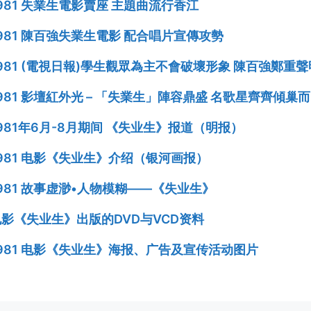
981 失業生電影賣座 主題曲流行香江
981 陳百強失業生電影 配合唱片宣傳攻勢
981 (電視日報)學生觀眾為主不會破壞形象 陳百強鄭重
981 影壇紅外光 – 「失業生」陣容鼎盛 名歌星齊齊傾巢
981年6月-8月期间 《失业生》报道（明报）
981 电影《失业生》介绍（银河画报）
981 故事虚渺•人物模糊——《失业生》
电影《失业生》出版的DVD与VCD资料
1981 电影《失业生》海报、广告及宣传活动图片