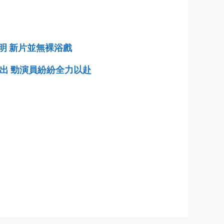
聲明 新片並無裸浴戲
而出 勁演員紛紛全力以赴