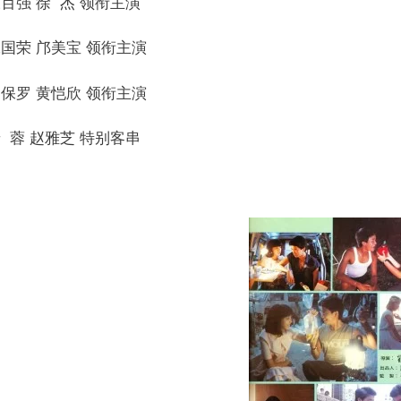
百强 徐 杰 领衔主演
国荣 邝美宝 领衔主演
保罗 黄恺欣 领衔主演
 蓉 赵雅芝 特别客串