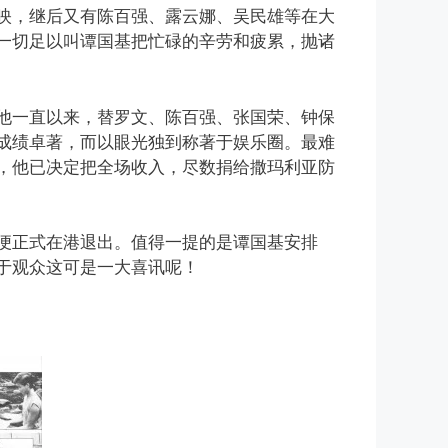
映，继后又有陈百强、露云娜、吴民雄等在大
一切足以叫谭国基把忙碌的辛劳和疲累，抛诸
他一直以来，替罗文、陈百强、张国荣、钟保
成绩卓著，而以眼光独到称著于娱乐圈。最难
，他已决定把全场收入，尽数捐给撒玛利亚防
便正式在港退出。值得一提的是谭国基安排
于观众这可是一大喜讯呢！