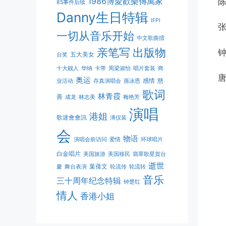
1986博愛歡樂傳萬家
陈
85事件后续
Danny生日特辑
IFPI
张
一切从音乐开始
中文歌曲擂
亲笔写
出版物
钟
五大美女
台奖
十大靓人
华纳
卡带
周梁淑怡
唱片套装
商
唐
奥运
感情
慈
业活动
存真演唱会
孫泳恩
歌词
林青霞
善
成龙
林志美
梅艳芳
演唱
港姐
歌迷會會訊
溥仪装
会
物语
演唱会前访问
爱情
环球唱片
白金唱片
美国旅游
美国移民
翡翠歌星賀台
逝世
葉蒨文
慶
舞台表演
轮流传
轮流转
音乐
三十周年纪念特辑
钟楚红
情人
香港小姐