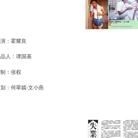
导演：霍耀良
出品人：谭国基
监制：张权
划：何翠嫣·文小燕