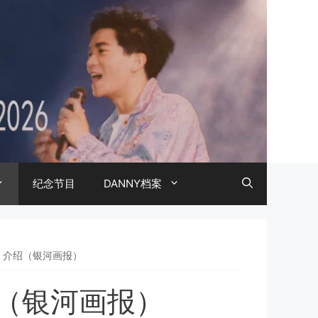
纪念节目
DANNY档案
生》介绍（银河画报）
绍（银河画报）