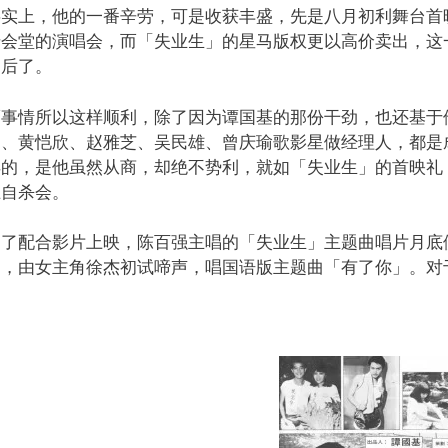
事实上，他的一番辛劳，可是收获丰盛，先是八月初利舞台首
专会堂的演唱会，而「失业生」的星马版权更以高价卖出，这
脑后了。
而事情所以这样顺利，除了因为谭国基的那份干劲，也还基于
罗、黄恺欣、赵雅芝、吴民雄、曾庆瑜歌影星做经理人，都是
得的，是他虽然从商，却绝不势利，就如「失业生」的首映礼
止自杀会。
为了配合影片上映，陈百强主唱的「失业生」主题曲唱片月底
了，由女主角徐杰初试啼声，唱国语版主题曲「有了你」。对