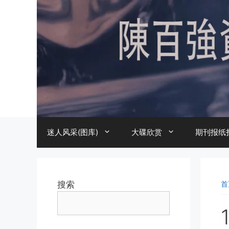
跳
至
内
容
迷人风采(图库)
大碟欣赏
期刊报纸
搜索
首