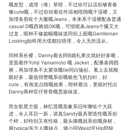
嘅发型，成埋（堆）草咁，不过你可以话佢够青春
够cute嘅，不过佢却着佐件浴袍咁阔嘅干湿褛，又
加埋条剪咗个大窿嘅Jeans，本来系干湿褛配条普通
casual D嘅西裤就OK嘅，可惜呢条Jeans个窿又大
过龙，呢种不修篇幅嘅味道同佢上面嘅Gentleman
Looking始终用大缆都拉唔埋，令人无所适从。
同样系长褛，Danny着去阿B婚礼果次就好好多嘞，
里面着件Yohji Yamamoto 嘅 Jacket，配番条阔西
裤，再加埋条不太紧张嘅tie同白恤衫。看上去就顺
眼好多，最值得赞嘅系佢嘅银色飞机扣针，好
cute，有画龙点睛嘅效果，咁样着法，更能衬托出
Danny果种官仔骨骨嘅贵族味道。
而女歌星方面，林忆莲嘅形象系旧年嚟咗个大跃
进，令人耳目一新，讲真Sandy最具塑造性嘅系佢
个样，好特别又有性格，最头痛嘅就系佢嘅身材，
最typical东方人嘅缺点，矮小同Waist至Hip部较