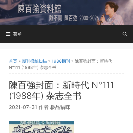
跳
至
内
容
菜单
首页
»
期刊报纸扫描
»
1988期刊
»
陳百強封面：新時代
N°111 (1988年) 杂志全书
陳百強封面：新時代 N°111
(1988年) 杂志全书
2021-07-31
作者
极品猫咪