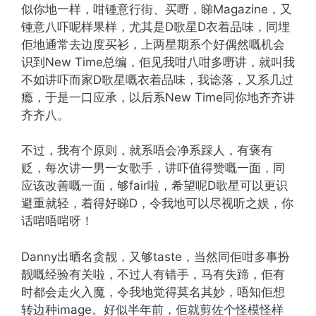
似你地一样，咁锺意行街、买嘢，睇Magazine，又
锺意八吓呢样果样，尤其是D歌星D衣着品味，同埋
佢地通常去边度买衫，上两星期系个好偶然嘅机会
识到New Time总编，佢见我咁八咁多嘢讲，就叫我
不如讲吓而家D歌星嘅衣着品味，我谂落，又系几过
瘾，于是一口应承，以后系New Time同你地齐齐讲
齐齐八。
不过，我有个原则，就系唔会净系踩人，有褒有
贬，每次讲一男一女歌手，讲吓值得赞嘅一面，同
应该改善嘅一面，够fair啦，希望呢D歌星可以更识
避重就轻，着得好睇D，令我地可以尽视听之娱，你
话啱唔啱呀！
Danny出晒名贪靓，又够taste，当然同佢咁多事扮
靓嘅经验有关啦，不过人有错手，马有失蹄，佢有
时都会走火入魔，令我地觉得莫名其妙，唔知佢想
转边种image。好似半年前，佢就剪佐个怪模怪样