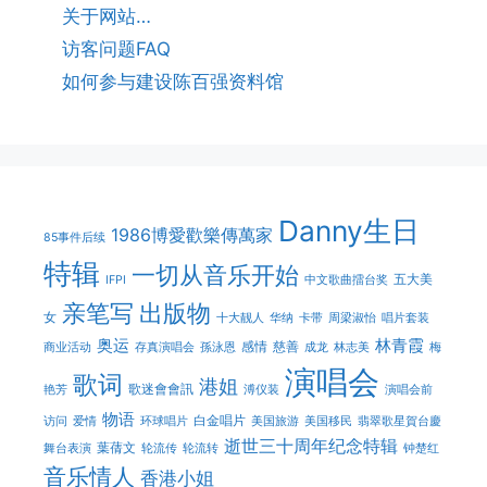
关于网站…
访客问题FAQ
如何参与建设陈百强资料馆
Danny生日
1986博愛歡樂傳萬家
85事件后续
特辑
一切从音乐开始
五大美
IFPI
中文歌曲擂台奖
亲笔写
出版物
女
十大靓人
华纳
卡带
周梁淑怡
唱片套装
奥运
林青霞
感情
慈善
商业活动
存真演唱会
孫泳恩
成龙
林志美
梅
演唱会
歌词
港姐
歌迷會會訊
艳芳
溥仪装
演唱会前
物语
白金唱片
访问
爱情
环球唱片
美国旅游
美国移民
翡翠歌星賀台慶
逝世三十周年纪念特辑
葉蒨文
舞台表演
轮流传
轮流转
钟楚红
音乐情人
香港小姐