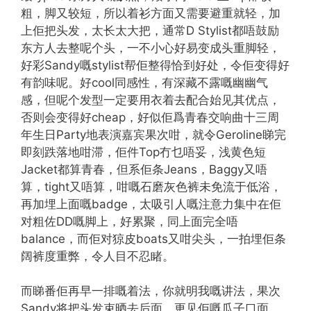
粗，脚又较短，所以着衫方面又需要避重就轻，加
上佢把头发，太长太大把，通常D Stylist都唔鼓励
东方人去整呢个头，一不小心好易变成头重脚轻，
好彩Sandy嘅stylist帮佢整得恰到好处，令佢变得好
有韵味呢。好cool同感性，有深藏不露嘅幽幽气
感，但呢个发型一定要用衣着去配合始见其优点，
否则会变得好cheap，好似佢爲青春交响曲十三周
年生日Party地表演嘉宾果次咁，就令Geroline睇完
即刻跌落地咁滞，佢件Top冇乜唔妥，浅黄色短
Jacket都算青春，但系佢条Jeans，Baggy又唔
算，tight又唔算，咁嘅石磨灰色裤未免流于低浴，
再加埋上面嘅badge，太吸引人嘅注意力集中在佢
对粗佐DD嘅脚上，好累聚，同上面完全唔
balance，而佢对猄皮boats又咁尖头，一拍埋佢条
阔裤度重弊，令人目不忍睹。
而睇番佢再早一排嘅着法，你就明我嘅讲法，果次
Sandy将把头发束晒去后面，更见佢嘅瓜子口面，