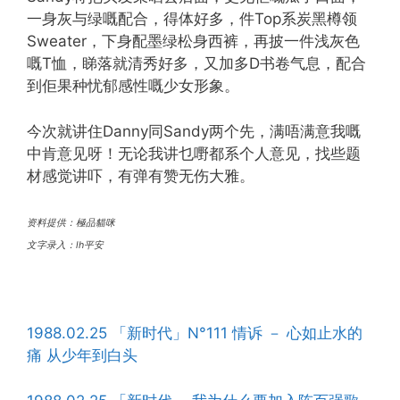
一身灰与绿嘅配合，得体好多，件Top系炭黑樽领
Sweater，下身配墨绿松身西裤，再披一件浅灰色
嘅T恤，睇落就清秀好多，又加多D书卷气息，配合
到佢果种忧郁感性嘅少女形象。
今次就讲住Danny同Sandy两个先，满唔满意我嘅
中肯意见呀！无论我讲乜嘢都系个人意见，找些题
材感觉讲吓，有弹有赞无伤大雅。
资料提供：極品貓咪
文字录入：lh平安
1988.02.25 「新时代」N°111 情诉 － 心如止水的
痛 从少年到白头