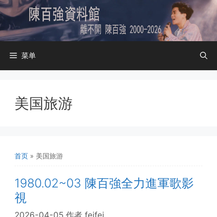
跳
至
内
容
菜单
美国旅游
首页
»
美国旅游
1980.02~03 陳百強全力進軍歌影
視
2026-04-05
作者
feifei