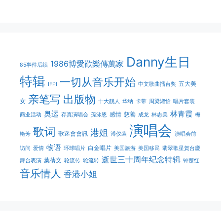
Danny生日
1986博愛歡樂傳萬家
85事件后续
特辑
一切从音乐开始
五大美
IFPI
中文歌曲擂台奖
亲笔写
出版物
女
十大靓人
华纳
卡带
周梁淑怡
唱片套装
奥运
林青霞
感情
慈善
商业活动
存真演唱会
孫泳恩
成龙
林志美
梅
演唱会
歌词
港姐
歌迷會會訊
艳芳
溥仪装
演唱会前
物语
白金唱片
访问
爱情
环球唱片
美国旅游
美国移民
翡翠歌星賀台慶
逝世三十周年纪念特辑
葉蒨文
舞台表演
轮流传
轮流转
钟楚红
音乐情人
香港小姐