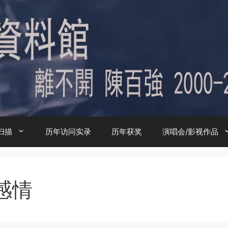
扫描
历年访问实录
历年获奖
演唱会/影视作品
感情