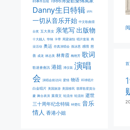
1986博愛歡樂傳萬家
85事件后续
Danny生日特辑
IFPI
一切从音乐开始
中文歌曲擂
亲笔写
出版物
五大美女
台奖
十大靓人
华纳
卡带
周梁淑怡
唱片套装
商
奥运
感情
慈
业活动
存真演唱会
孫泳恩
歌词
林青霞
善
成龙
林志美
梅艳芳
演唱
首
港姐
歌迷會會訊
溥仪装
会
物语
演唱会前访问
爱情
环球唱片
白金唱片
美国旅游
美国移民
翡翠歌星賀台
逝世
葉蒨文
慶
舞台表演
轮流传
轮流转
2
音乐
三十周年纪念特辑
钟楚红
情人
香港小姐