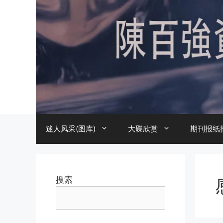
跳
至
内
容
迷人风采(图库)
大碟欣赏
期刊报纸
搜索