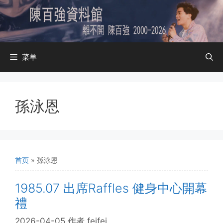
跳
至
内
容
菜单
孫泳恩
首页
»
孫泳恩
1985.07 出席Raffles 健身中心開幕
禮
2026-04-05
作者
feifei