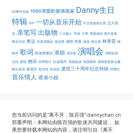
Danny生日
1986博愛歡樂傳萬家
85事件后续
特辑
一切从音乐开始
五大美
IFPI
中文歌曲擂台奖
亲笔写
出版物
女
十大靓人
华纳
卡带
周梁淑怡
唱片套装
奥运
林青霞
感情
慈善
商业活动
存真演唱会
孫泳恩
成龙
林志美
梅
演唱会
歌词
港姐
歌迷會會訊
艳芳
溥仪装
演唱会前
物语
白金唱片
访问
爱情
环球唱片
美国旅游
美国移民
翡翠歌星賀台慶
逝世三十周年纪念特辑
葉蒨文
舞台表演
轮流传
轮流转
钟楚红
音乐情人
香港小姐
您当前访问的是“离不开，陈百强”:dannychan.cn
郑重声明：本网站由陈百强的歌迷共同建设， 如
果您要转载本网站的内容，请注明引自《离不