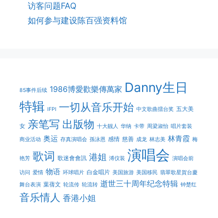
访客问题FAQ
如何参与建设陈百强资料馆
Danny生日
1986博愛歡樂傳萬家
85事件后续
特辑
一切从音乐开始
五大美
IFPI
中文歌曲擂台奖
亲笔写
出版物
女
十大靓人
华纳
卡带
周梁淑怡
唱片套装
奥运
林青霞
感情
慈善
商业活动
存真演唱会
孫泳恩
成龙
林志美
梅
演唱会
歌词
港姐
歌迷會會訊
艳芳
溥仪装
演唱会前
物语
白金唱片
访问
爱情
环球唱片
美国旅游
美国移民
翡翠歌星賀台慶
逝世三十周年纪念特辑
葉蒨文
舞台表演
轮流传
轮流转
钟楚红
音乐情人
香港小姐