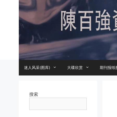
跳
至
内
容
迷人风采(图库)
大碟欣赏
期刊报纸
搜索