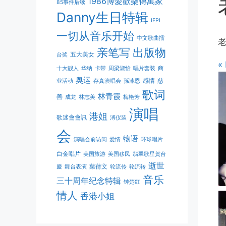
1986博愛歡樂傳萬家
85事件后续
Danny生日特辑
IFPI
一切从音乐开始
中文歌曲擂
亲笔写
出版物
五大美女
台奖
«
十大靓人
华纳
卡带
周梁淑怡
唱片套装
商
奥运
感情
慈
业活动
存真演唱会
孫泳恩
歌词
林青霞
善
成龙
林志美
梅艳芳
演唱
港姐
歌迷會會訊
溥仪装
会
物语
演唱会前访问
爱情
环球唱片
白金唱片
美国旅游
美国移民
翡翠歌星賀台
逝世
葉蒨文
慶
舞台表演
轮流传
轮流转
音乐
三十周年纪念特辑
钟楚红
情人
香港小姐