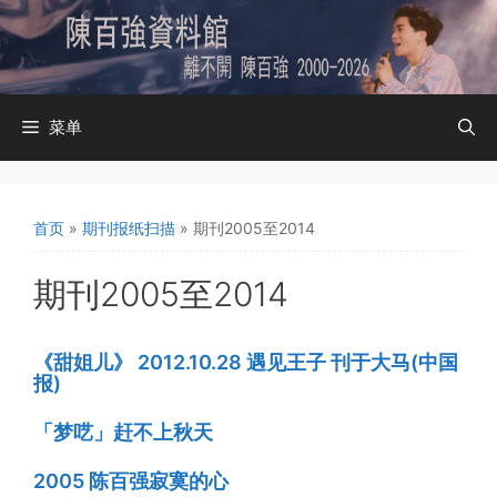
跳
至
内
容
菜单
首页
»
期刊报纸扫描
»
期刊2005至2014
期刊2005至2014
《甜姐儿》 2012.10.28 遇见王子 刊于大马(中国
报)
「梦呓」赶不上秋天
2005 陈百强寂寞的心