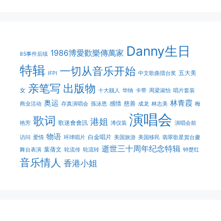
Danny生日
1986博愛歡樂傳萬家
85事件后续
特辑
一切从音乐开始
五大美
IFPI
中文歌曲擂台奖
亲笔写
出版物
女
十大靓人
华纳
卡带
周梁淑怡
唱片套装
奥运
林青霞
感情
慈善
商业活动
存真演唱会
孫泳恩
成龙
林志美
梅
演唱会
歌词
港姐
歌迷會會訊
艳芳
溥仪装
演唱会前
物语
白金唱片
访问
爱情
环球唱片
美国旅游
美国移民
翡翠歌星賀台慶
逝世三十周年纪念特辑
葉蒨文
舞台表演
轮流传
轮流转
钟楚红
音乐情人
香港小姐