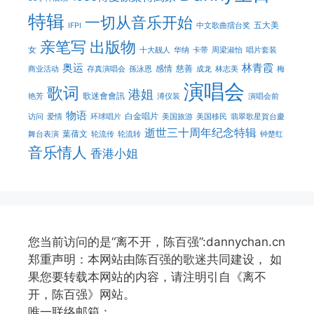
特辑
一切从音乐开始
五大美
IFPI
中文歌曲擂台奖
亲笔写
出版物
女
十大靓人
华纳
卡带
周梁淑怡
唱片套装
奥运
林青霞
感情
慈善
商业活动
存真演唱会
孫泳恩
成龙
林志美
梅
演唱会
歌词
港姐
歌迷會會訊
艳芳
溥仪装
演唱会前
物语
白金唱片
访问
爱情
环球唱片
美国旅游
美国移民
翡翠歌星賀台慶
逝世三十周年纪念特辑
葉蒨文
舞台表演
轮流传
轮流转
钟楚红
音乐情人
香港小姐
您当前访问的是“离不开，陈百强”:dannychan.cn
郑重声明：本网站由陈百强的歌迷共同建设， 如
果您要转载本网站的内容，请注明引自《离不
开，陈百强》网站。
唯一联络邮箱：