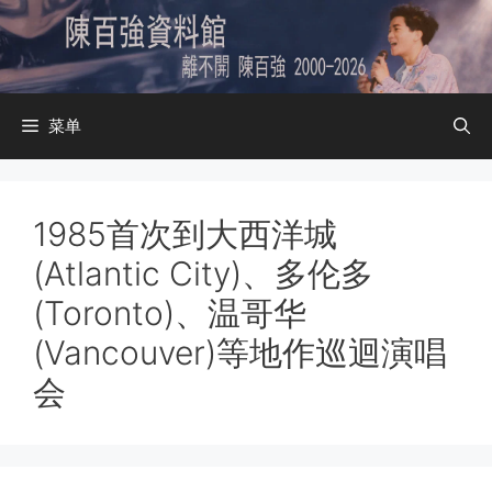
跳
至
内
容
菜单
1985首次到大西洋城
(Atlantic City)、多伦多
(Toronto)、温哥华
(Vancouver)等地作巡迴演唱
会