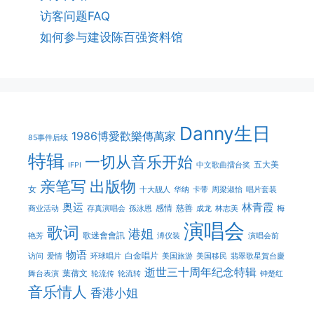
访客问题FAQ
如何参与建设陈百强资料馆
Danny生日
1986博愛歡樂傳萬家
85事件后续
特辑
一切从音乐开始
五大美
IFPI
中文歌曲擂台奖
亲笔写
出版物
女
十大靓人
华纳
卡带
周梁淑怡
唱片套装
奥运
林青霞
感情
慈善
商业活动
存真演唱会
孫泳恩
成龙
林志美
梅
演唱会
歌词
港姐
歌迷會會訊
艳芳
溥仪装
演唱会前
物语
白金唱片
访问
爱情
环球唱片
美国旅游
美国移民
翡翠歌星賀台慶
逝世三十周年纪念特辑
葉蒨文
舞台表演
轮流传
轮流转
钟楚红
音乐情人
香港小姐