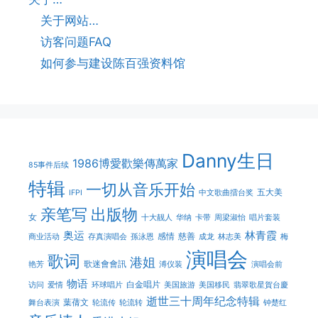
关于网站…
访客问题FAQ
如何参与建设陈百强资料馆
Danny生日
1986博愛歡樂傳萬家
85事件后续
特辑
一切从音乐开始
五大美
IFPI
中文歌曲擂台奖
亲笔写
出版物
女
十大靓人
华纳
卡带
周梁淑怡
唱片套装
奥运
林青霞
感情
慈善
商业活动
存真演唱会
孫泳恩
成龙
林志美
梅
演唱会
歌词
港姐
歌迷會會訊
艳芳
溥仪装
演唱会前
物语
白金唱片
访问
爱情
环球唱片
美国旅游
美国移民
翡翠歌星賀台慶
逝世三十周年纪念特辑
葉蒨文
舞台表演
轮流传
轮流转
钟楚红