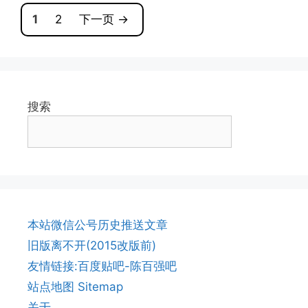
页
页
1
2
下一页
→
面
面
搜索
本站微信公号历史推送文章
旧版离不开(2015改版前)
友情链接:百度贴吧-陈百强吧
站点地图 Sitemap
关于…