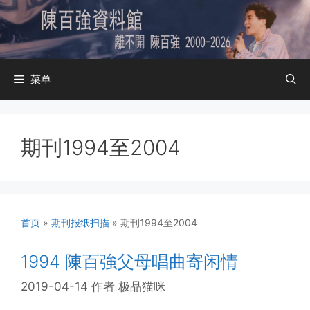
跳
至
内
容
菜单
期刊1994至2004
首页
»
期刊报纸扫描
»
期刊1994至2004
1994 陳百強父母唱曲寄闲情
2019-04-14
作者
极品猫咪