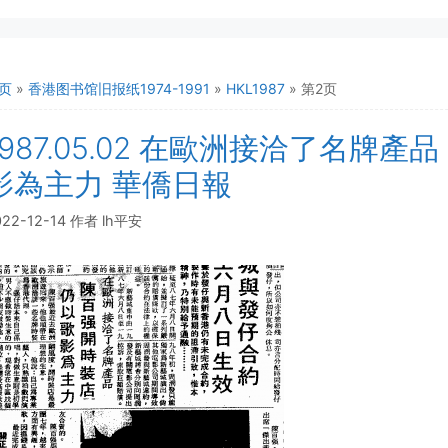
页
»
香港图书馆旧报纸1974-1991
»
HKL1987
»
第2页
1987.05.02 在歐洲接洽了名牌
影為主力 華僑日報
022-12-14
作者
lh平安