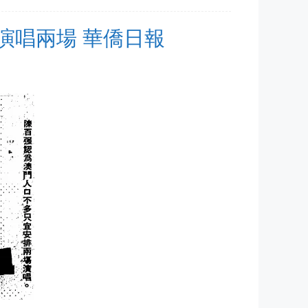
澳門演唱兩場 華僑日報