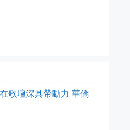
芳草 在歌壇深具帶動力 華僑