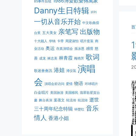
1986博愛歡樂傳萬家
85事件后续
Danny生日特辑
IFPI
一切从音乐开始
中文歌曲擂
首
亲笔写
出版物
五大美女
台奖
十大靓人
华纳
卡带
周梁淑怡
唱片套装
商
奥运
感情
慈
业活动
存真演唱会
孫泳恩
歌词
林青霞
善
成龙
林志美
梅艳芳
演唱
2
港姐
歌迷會會訊
溥仪装
会
物语
演唱会前访问
爱情
环球唱片
白金唱片
美国旅游
美国移民
翡翠歌星賀台
逝世
葉蒨文
慶
舞台表演
轮流传
轮流转
音乐
三十周年纪念特辑
钟楚红
情人
香港小姐