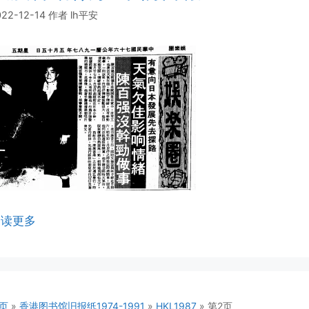
022-12-14
作者
lh平安
阅读更多
页
»
香港图书馆旧报纸1974-1991
»
HKL1987
»
第2页