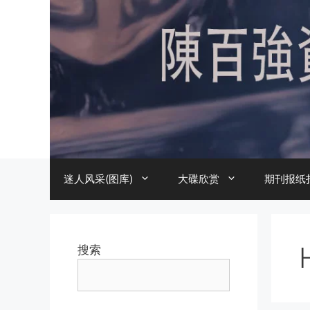
跳
至
内
容
迷人风采(图库)
大碟欣赏
期刊报纸
搜索