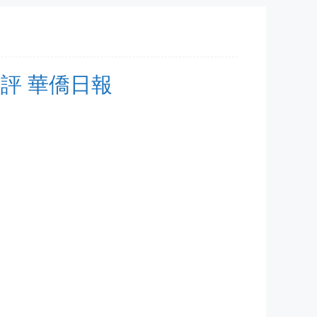
 碟評 華僑日報