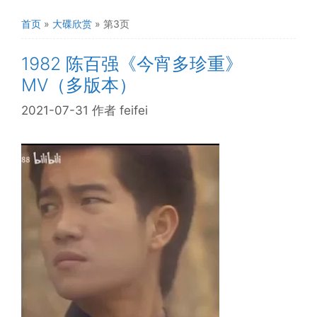
首页
»
大碟欣赏
»
第3页
1982 陈百强《今宵多珍重》
MV（多版本）
2021-07-31
作者
feifei