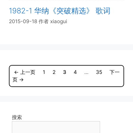
1982-1 华纳《突破精选》 歌词
2015-09-18
作者
xiaogui
页
页
页
页
页
←
上一页
1
2
3
4
…
35
下一
面
面
面
面
面
页
→
搜索