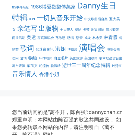
Danny生日
1986博愛歡樂傳萬家
85事件后续
特辑
一切从音乐开始
五大美
IFPI
中文歌曲擂台奖
亲笔写
出版物
女
十大靓人
华纳
卡带
周梁淑怡
唱片套装
奥运
林青霞
感情
慈善
商业活动
存真演唱会
孫泳恩
成龙
林志美
梅
演唱会
歌词
港姐
歌迷會會訊
艳芳
溥仪装
演唱会前
物语
白金唱片
访问
爱情
环球唱片
美国旅游
美国移民
翡翠歌星賀台慶
逝世三十周年纪念特辑
葉蒨文
舞台表演
轮流传
轮流转
钟楚红
音乐情人
香港小姐
您当前访问的是“离不开，陈百强”:dannychan.cn
郑重声明：本网站由陈百强的歌迷共同建设， 如
果您要转载本网站的内容，请注明引自《离不
开，陈百强》网站。