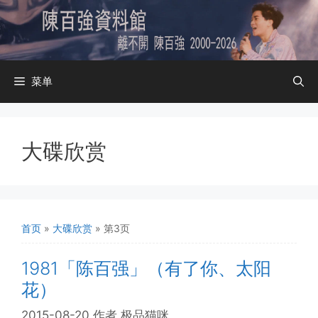
跳
至
内
容
菜单
大碟欣赏
首页
»
大碟欣赏
»
第3页
1981「陈百强」（有了你、太阳
花）
2015-08-20
作者
极品猫咪