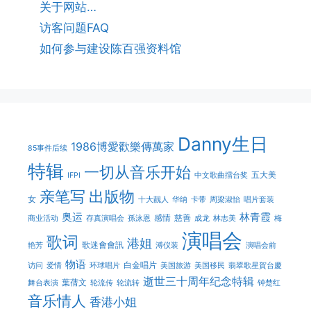
关于网站…
访客问题FAQ
如何参与建设陈百强资料馆
Danny生日
1986博愛歡樂傳萬家
85事件后续
特辑
一切从音乐开始
五大美
IFPI
中文歌曲擂台奖
亲笔写
出版物
女
十大靓人
华纳
卡带
周梁淑怡
唱片套装
奥运
林青霞
感情
慈善
商业活动
存真演唱会
孫泳恩
成龙
林志美
梅
演唱会
歌词
港姐
歌迷會會訊
艳芳
溥仪装
演唱会前
物语
白金唱片
访问
爱情
环球唱片
美国旅游
美国移民
翡翠歌星賀台慶
逝世三十周年纪念特辑
葉蒨文
舞台表演
轮流传
轮流转
钟楚红
音乐情人
香港小姐