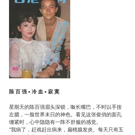
陈 百 强 • 冷 血 • 寂 寞
星期天的陈百强眉头深锁，呶长嘴巴，不时以手按
左腮，一脸世界末日的神色。看见这张俊俏的面孔
绷紧时，心中隐隐有一阵不舒服的感觉。
“我病了，赶戏赶出病来，扁桃腺发炎。每天只有五