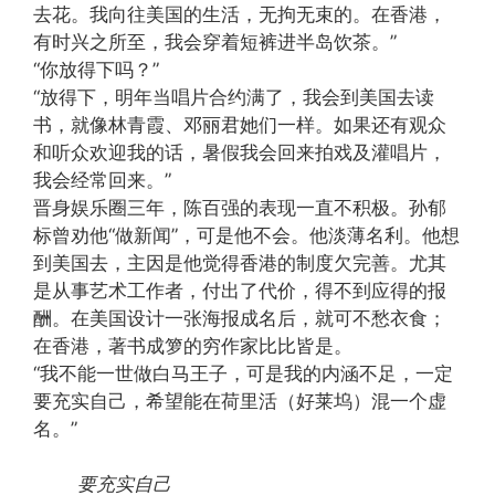
去花。我向往美国的生活，无拘无束的。在香港，
有时兴之所至，我会穿着短裤进半岛饮茶。”
“你放得下吗？”
“放得下，明年当唱片合约满了，我会到美国去读
书，就像林青霞、邓丽君她们一样。如果还有观众
和听众欢迎我的话，暑假我会回来拍戏及灌唱片，
我会经常回来。”
晋身娱乐圈三年，陈百强的表现一直不积极。孙郁
标曾劝他“做新闻”，可是他不会。他淡薄名利。他想
到美国去，主因是他觉得香港的制度欠完善。尤其
是从事艺术工作者，付出了代价，得不到应得的报
酬。在美国设计一张海报成名后，就可不愁衣食；
在香港，著书成箩的穷作家比比皆是。
“我不能一世做白马王子，可是我的内涵不足，一定
要充实自己，希望能在荷里活（好莱坞）混一个虚
名。”
要充实自己