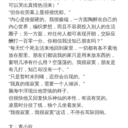
可以哭出真情热泪来）”
“但你在荧幕上显得很忧郁。”
“内心是很倔硬的。我很极端，一方面陶醉在自己的
内心世界，编织梦想，而且不容易投入别人的生活
圈子；另一方面，对任何人都可表现开朗，交际应
酬打一百零一分。你相信我没知己朋友吗？”
“每天忙个死去活来地回到家里，一切都有条不紊地
放在那里。朋友们都说我的家只是用来放东西的，
窗明几净有什么用？空荡荡的。我很寂寞，朋友是
有几打，知己却没有一个。”
“只是暂时未到啫，迟些会出现的。”
“我真的很寂寞，需要一个人倾诉。”
脑海中浮现出他苦恼的样子。
但很快他又回复快乐神仙的本性，有说有笑的。
凌晨时分挂了线，独个儿坐着发呆。
“我很寂寞，我很寂寞”这话，不停在耳际回响。
文：查小欣