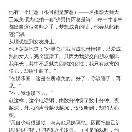
他有一个理想（很可能是梦想）——名摄影大师大
卫咸美顿为他拍一套“少男情怀总是诗”，每一寸菲林
都出自这位名师之手，梦想成真的话，他会从此绝
迹江湖。
从理想扯到女友身上。
他坦荡荡地道：“外界总把我写成恋母情结，只爱成
熟的女人，完全渲染了。只因为我所交的朋友都比
我年长，其中不乏魅力四散的女性，我只有欣赏的
份儿，却给歪曲了。”
“在娱乐圈，这是在所难免的。好了，你该睡了，再
见。”
“不，我想谈下去。”
就这样，这个电话粥，由数分钟煲了数十分钟。夜
越深，丹尼的声音越低越沉，仅仅听到，却扣人心
弦。
“我自少就很孤独，与其他兄姊隔绝。因而把自己训
练得很理智，理智得近乎冷血。（可是拍戏时，他