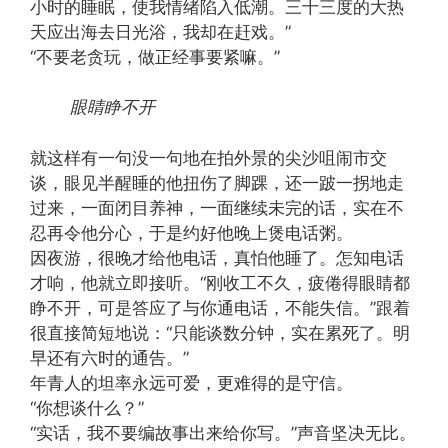
小时的睡眠，使我情绪陷入低潮。三十三度的大热
天应出海去日光浴，我却在赶戏。”
“不要老贪玩，做正经事要紧嘛。”
眼睛睁不开
就这样有一句没一句地在拍外景的尖沙咀闹市交
谈，眼见半醒睡的他扭伤了脚踝，还一跛一拐地走
过来，一面闭目养神，一面继续未完的话，实在不
忍再令他分心，于是约好他晚上煲电话粥。
因夜游，很晚才给他电话，真怕他睡了。怎知电话
才响，他就立即接听。“刚收工不久，疲倦得眼睛都
睁不开，可是答应了与你通电话，不能失信。”跟着
很直接简短地说：“只能谈数分钟，实在累死了。明
早还有六时的通告。”
年青人的坦率永远可爱，更难得的是守信。
“你想谈什么？”
“实话，我不要编故事出来给你写。”声音坚决无比。