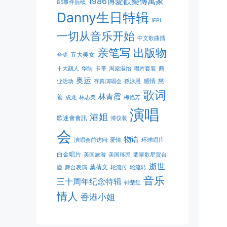
1986博愛歡樂傳萬家
85事件后续
Danny生日特辑
IFPI
一切从音乐开始
中文歌曲擂
亲笔写
出版物
五大美女
台奖
十大靓人
华纳
卡带
周梁淑怡
唱片套装
商
奥运
感情
慈
业活动
存真演唱会
孫泳恩
歌词
林青霞
善
成龙
林志美
梅艳芳
演唱
港姐
歌迷會會訊
溥仪装
会
物语
演唱会前访问
爱情
环球唱片
白金唱片
美国旅游
美国移民
翡翠歌星賀台
逝世
葉蒨文
慶
舞台表演
轮流传
轮流转
音乐
三十周年纪念特辑
钟楚红
情人
香港小姐