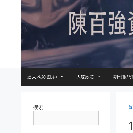
跳
至
内
容
迷人风采(图库)
大碟欣赏
期刊报纸
搜索
首