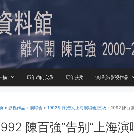
扫描
历年访问实录
历年获奖
演唱会/影视作品
页
»
影视作品
»
演唱会
»
1992举行[告别上海演唱会]三场
»
1992 陳百
1992 陳百強“告别”上海