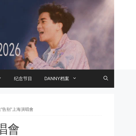
纪念节目
DANNY档案
強“告别”上海演唱會
演唱會