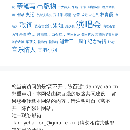
亲笔写
出版物
女
十大靓人
华纳
卡带
周梁淑怡
唱片套装
奥运
林青霞
感情
慈善
商业活动
存真演唱会
孫泳恩
成龙
林志美
梅
演唱会
歌词
港姐
歌迷會會訊
艳芳
溥仪装
演唱会前
物语
白金唱片
访问
爱情
环球唱片
美国旅游
美国移民
翡翠歌星賀台慶
逝世三十周年纪念特辑
葉蒨文
舞台表演
轮流传
轮流转
钟楚红
音乐情人
香港小姐
您当前访问的是“离不开，陈百强”:dannychan.cn
郑重声明：本网站由陈百强的歌迷共同建设， 如
果您要转载本网站的内容，请注明引自《离不
开，陈百强》网站。
唯一联络邮箱：
dannychan.org@gmail.com（请勿相信其他邮
箱发出的通知）