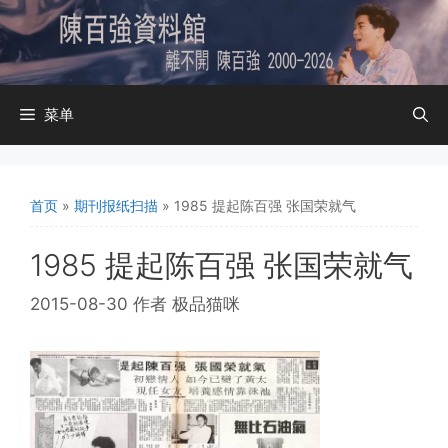
跳
至
内
容
菜单
首页
»
期刊报纸扫描
»
1985 提起陈百强 张国荣就气
1985 提起陈百强 张国荣就气
2015-08-30
作者
极品猫咪