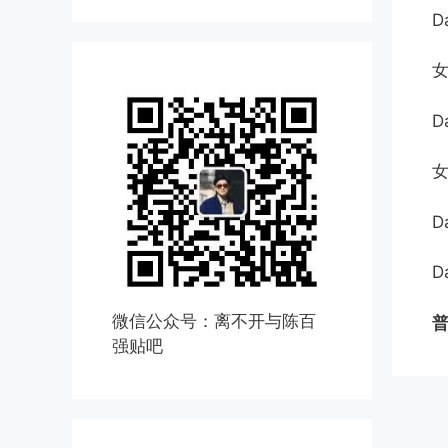
D
D
D
D
微信公众号：离不开与陈百
普
强贴吧