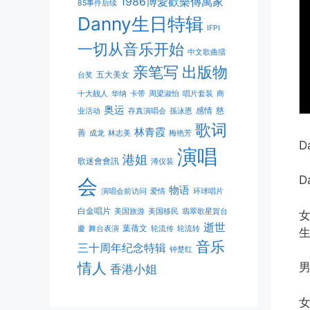
1986博愛歡樂傳萬家
85事件后续
Danny生日特辑
IFPI
一切从音乐开始
中文歌曲擂
亲笔写
出版物
五大美女
台奖
十大靓人
华纳
卡带
周梁淑怡
唱片套装
商
奥运
感情
慈
业活动
存真演唱会
孫泳恩
歌词
林青霞
善
成龙
林志美
梅艳芳
D
演唱
港姐
歌迷會會訊
溥仪装
D
会
物语
演唱会前访问
爱情
环球唱片
白金唱片
美国旅游
美国移民
翡翠歌星賀台
逝世
葉蒨文
慶
舞台表演
轮流传
轮流转
音乐
三十周年纪念特辑
钟楚红
情人
香港小姐