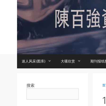
跳
至
内
容
迷人风采(图库)
大碟欣赏
期刊报纸
搜索
首