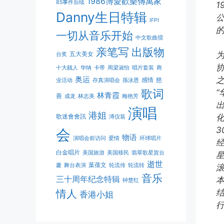
1986博愛歡樂傳萬家
85事件后续
Danny生日特辑
IFPI
一切从音乐开始
中文歌曲擂
亲笔写
出版物
五大美女
台奖
协
十大靓人
华纳
卡带
周梁淑怡
唱片套装
商
奥运
之
感情
慈
业活动
存真演唱会
孫泳恩
歌词
林青霞
善
成龙
林志美
梅艳芳
演唱
港姐
歌迷會會訊
化
溥仪装
会
物语
演唱会前访问
爱情
环球唱片
经
白金唱片
美国旅游
美国移民
翡翠歌星賀台
逝世
葉蒨文
慶
舞台表演
轮流传
轮流转
音乐
三十周年纪念特辑
钟楚红
情人
结
香港小姐