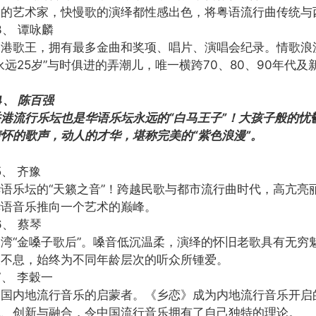
越的艺术家，快慢歌的演绎都性感出色，将粤语流行曲传统与
3、 谭咏麟
香港歌王，拥有最多金曲和奖项、唱片、演唱会纪录。情歌浪
永远25岁”与时俱进的弄潮儿，唯一横跨70、80、90年代
4、 陈百强
香港流行乐坛也是华语乐坛永远的“白马王子”！大孩子般的
情怀的歌声，动人的才华，堪称完美的“紫色浪漫”。
5、 齐豫
华语乐坛的“天籁之音”！跨越民歌与都市流行曲时代，高亢亮
华语音乐推向一个艺术的巅峰。
6、 蔡琴
台湾“金嗓子歌后”。嗓音低沉温柔，演绎的怀旧老歌具有无穷
久不息，始终为不同年龄层次的听众所锺爱。
7、 李穀一
中国内地流行音乐的启蒙者。《乡恋》成为内地流行音乐开启
试、创新与融合，令中国流行音乐拥有了自己独特的理论。