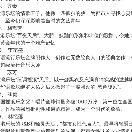
8、 齐秦
台湾乐坛的情歌王子。他像一匹孤独的狼，为都市人寻找心灵
神，至今仍深深影响着当时的文艺青年。
9、 梅豔芳
香港乐坛“百变天后”。大胆、妖豔的形象和出位的歌路，令她
坛黄金年代的一个难忘记忆。
0、 李宗盛
华语流行乐坛金牌製作人，创作过无数脍炙人口的经典之作，
称超级流行音乐大师。
1、 苏芮
台湾乐坛“蓝调摇滚”天后。以一袭黑衣及充满真情实感的激越
的华语歌坛继罗大佑之后又掀起了一股强劲的“黑色旋风”。
2、 崔健
国摇滚乐之父！唱片全球销量突破1000万张，第一位在全国
家。作品的强烈批判性和启蒙精神。成为一个时代的象徵。
3、 林忆莲
香港乐坛的R&B和骚灵天后，“都市女性代言人”。最早将轻
溷音唱片也带动粤语跳舞音乐的先河。都市女性味的国语情歌