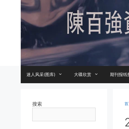
跳
至
内
容
迷人风采(图库)
大碟欣赏
期刊报纸
搜索
首