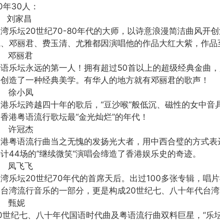
0年30人：
、 刘家昌
湾乐坛20世纪70-80年代的大师，以诗意浪漫简洁曲风开
飞、邓丽君、费玉清、尤雅都因演唱他的作品大红大紫，作品
、 邓丽君
华语乐坛永远的第一人！拥有超过50首以上的超级经典金曲，
法创造了一种经典美学。有华人的地方就有邓丽君的歌声！
、 徐小凤
香港乐坛跨越四十年的歌后，“豆沙喉”般低沉、磁性的女中音
香港粤语流行歌坛最“金光灿烂”的年代！
、 许冠杰
香港粤语流行曲当之无愧的发扬光大者，用中西合璧的方式表
计44场的“继续微笑“演唱会缔造了香港娱乐史的奇迹。
、 凤飞飞
台湾乐坛20世纪70年代的首席天后。出过100多张专辑，
是台湾流行音乐的一部分，更是构成20世纪七、八十年代台
、 甄妮
20世纪七、八十年代国语时代曲及粤语流行曲双料巨星，“乐