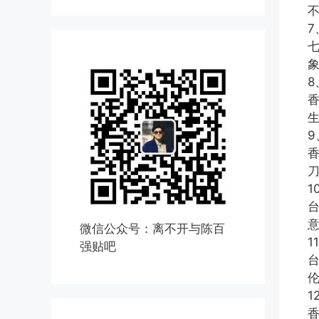
7
8
生
9
1
微信公众号：离不开与陈百
1
强贴吧
1
香