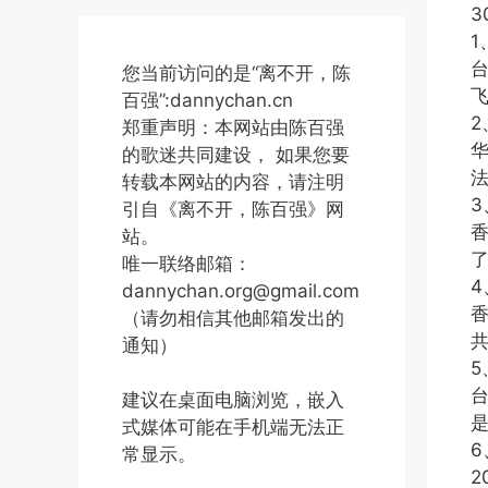
3
1
台
您当前访问的是“离不开，陈
百强”:dannychan.cn
2
郑重声明：本网站由陈百强
的歌迷共同建设， 如果您要
转载本网站的内容，请注明
3
引自《离不开，陈百强》网
站。
了
唯一联络邮箱：
4
dannychan.org@gmail.com
（请勿相信其他邮箱发出的
共
通知）
5
建议在桌面电脑浏览，嵌入
式媒体可能在手机端无法正
6
常显示。