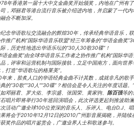
1978年香港第一届十大中文金曲奖开始颁奖，内地在广州有
公司，邓丽君等港台流行音乐被介绍进内地，并启蒙了一代内
的融合不断加深。
为纪念华语歌坛交流融合的辉煌30年，传承经典华语音乐，
作推广机构“国际华语音乐联盟”经三年筹备的“华语金曲奖”
际，历史性地选出华语乐坛的“30人30歌30碟”！
“华语金曲奖”由全球华语音乐工作者之协作推广机构“国际华
出品，评审和运营机制与国际接轨，立足中国南方，面向世界
，打造“华语歌坛的格莱美”。
30年来，脍炙人口的华语经典金曲不计其数，成就非凡的歌手
典的“30歌”“30人”“30碟”？相信会是令人关注的年度话
星如邓丽君、罗大佑、李宗盛、张国荣、黄家驹、
陈百强
等的
滚石唱片即将举行30年巡回演唱会，此次评选更起到推波助
本次活动广邀全球100位资深的音乐人、乐评人、电台D.J
果将会于2010年12月12日的2010广州影音展揭晓，并
行获奖作品的唱片鉴赏会，广邀业界人士和歌迷参与。