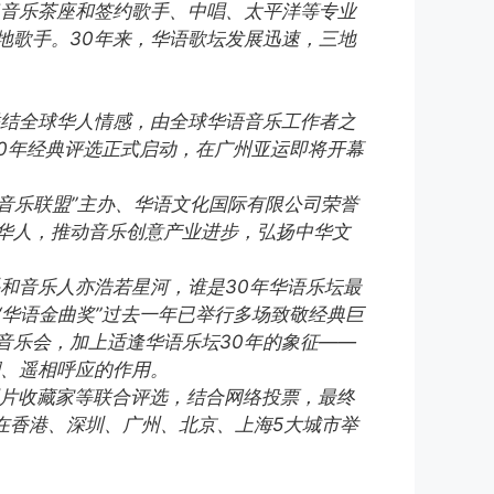
了音乐茶座和签约歌手、中唱、太平洋等专业
地歌手。30年来，华语歌坛发展迅速，三地
联结全球华人情感，由全球华语音乐工作者之
30年经典评选正式启动，在广州亚运即将开幕
语音乐联盟”主办、华语文化国际有限公司荣誉
华人，推动音乐创意产业进步，弘扬中华文
和音乐人亦浩若星河，谁是30年华语乐坛最
题。“华语金曲奖”过去一年已举行多场致敬经典巨
音乐会，加上适逢华语乐坛30年的象征——
澜、遥相呼应的作用。
、唱片收藏家等联合评选，结合网络投票，最终
陆续在香港、深圳、广州、北京、上海5大城市举