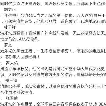
不同时代演绎纯正粤语歌、国语歌和英文歌，并都留下出色作
、 刘文正
七十年代中期台湾歌坛当之无愧的第一偶像。万人迷的‘白马
象，引领潮流的造型，他和邓丽君一道启蒙了一代内地流行歌
、 林子祥
香港乐坛最强音！音域极广的声线与及独一无二的演绎方法无
动鬼马的LAM式演绎。
、 罗文
香港乐坛的舞台王者，一生不断创新求变！。演唱的的电视剧
刀》堪称华人世界经典！
0、 罗大佑
台湾流行乐坛教父。他的出现是台湾乃至整个华人当代文化史
意识、大时代感以及摇滚与东方美学的结合，堪称华语乐坛的
1、 费玉清
台湾民歌圣手，乐坛常青树，以清亮优雅的嗓音屹立乐坛三十
伦合作再次引领潮流。
2、 张国荣
港乐坛的传奇巨星，全球乐迷票选音乐偶像仅次于MJ和BEA