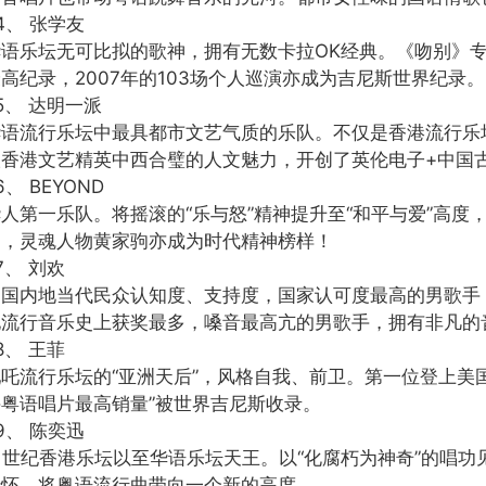
4、 张学友
华语乐坛无可比拟的歌神，拥有无数卡拉OK经典。《吻别》
高纪录，2007年的103场个人巡演亦成为吉尼斯世界纪录。
5、 达明一派
华语流行乐坛中最具都市文艺气质的乐队。不仅是香港流行乐
取香港文艺精英中西合璧的人文魅力，开创了英伦电子+中国古
6、 BEYOND
华人第一乐队。将摇滚的“乐与怒”精神提升至“和平与爱”高
迷，灵魂人物黄家驹亦成为时代精神榜样！
7、 刘欢
中国内地当代民众认知度、支持度，国家认可度最高的男歌手
地流行音乐史上获奖最多，嗓音最高亢的男歌手，拥有非凡的
8、 王菲
叱吒流行乐坛的“亚洲天后”，风格自我、前卫。第一位登上美
手粤语唱片最高销量”被世界吉尼斯收录。
9、 陈奕迅
21世纪香港乐坛以至华语乐坛天王。以“化腐朽为神奇”的唱
情怀，将粤语流行曲带向一个新的高度。