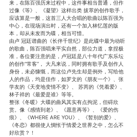
来，在陈百强历来过程中，这件事相当普通，但作
过像《等》、《凝望》这样出类 拔萃的创作歌手，
应该算是一般，这首三人大合唱的歌曲以陈百强为
中心，在现场演出时，还有一个加入林忆莲的版
本，却从未发而为碟，相当可惜。
由卢 冠廷谱曲的《长伴千世纪》是此碟中最为动听
的歌曲，陈百强唱来平实自然，部位力道，拿捏极
准，各位要注意的是，卢冠廷是八十年代广东乐坛
的创作“常客”， 大凡来说，同时拥有歌手及创作人
身份，未必慷慨，而这位卢先生却是例外，写给他
人的作品，均是佳作，如罗文的《朋友一个》、张
学友的《天变地变情不变》、 苏芮的《凭着爱》、
林子祥的《最爱是谁》等等。
整张《冬暖》大碟的曲风其实有点拘泥，但碍欣
赏。像《感情到老》、《愿意再等》、《爱的伤
痕》、《WHERE ARE YOU》、《暂别的爱》、
《冬恋》都很使人惆怅于情爱之世界之中，怎么不
好欣赏？！