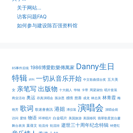
关于网站…
访客问题FAQ
如何参与建设陈百强资料馆
Danny生日
1986博愛歡樂傳萬家
85事件后续
特辑
一切从音乐开始
五大美
IFPI
中文歌曲擂台奖
亲笔写
出版物
女
十大靓人
华纳
卡带
周梁淑怡
唱片套装
奥运
林青霞
感情
慈善
商业活动
存真演唱会
孫泳恩
成龙
林志美
梅
演唱会
歌词
港姐
歌迷會會訊
艳芳
溥仪装
演唱会前
物语
白金唱片
访问
爱情
环球唱片
美国旅游
美国移民
翡翠歌星賀台慶
逝世三十周年纪念特辑
葉蒨文
舞台表演
轮流传
轮流转
钟楚红