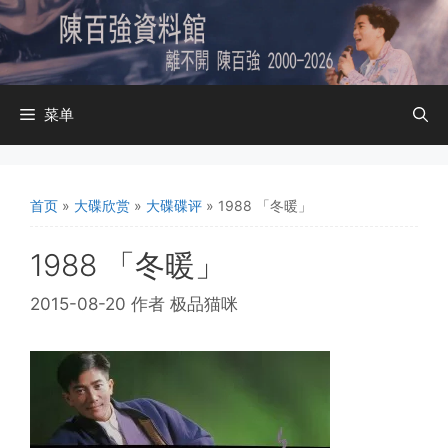
跳
至
内
容
菜单
首页
»
大碟欣赏
»
大碟碟评
»
1988 「冬暖」
1988 「冬暖」
2015-08-20
作者
极品猫咪