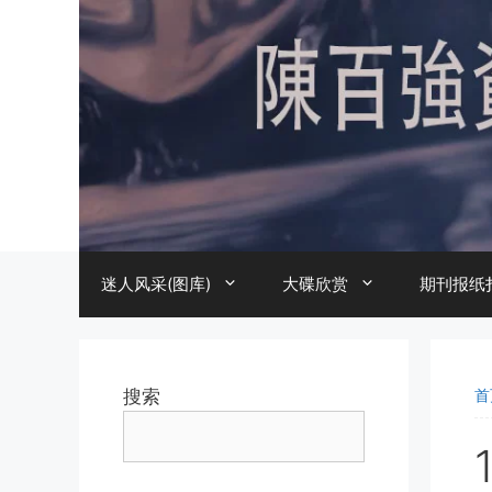
跳
至
内
容
迷人风采(图库)
大碟欣赏
期刊报纸
搜索
首