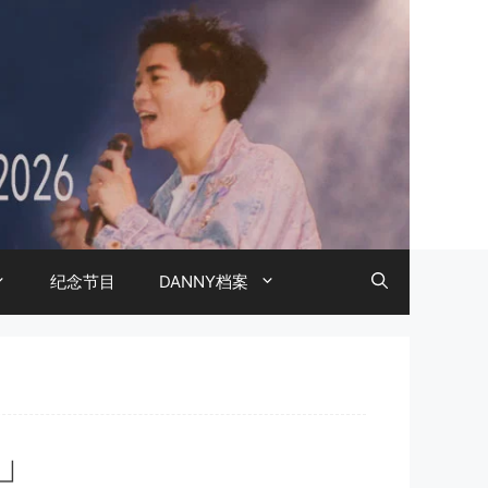
纪念节目
DANNY档案
X」