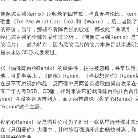
偶像陈百强Remix》所收录的四首歌，当真无与伦比，Re
歌曲《Tell Me What Can I Do》和《Warm》，
高的评价，当年，那些不听陈百强的歌迷，都被此二曲吸引，
经把陈百强的全部作品作过分析，《偶像陈百强Remix》是
黑胶唱片），颇为特别，因为黑胶唱片的胶片本身是以半透明
就是从未以CD形式发表过。
这张《偶像陈百强Remix》的重要性，往往被忽略，寻常乐
他，可是事实上，《偶像》Remix、《当我想起你》Rem
实在是不可忽视的作品。反而碟中另两首英语歌曲就曾收录在一
零零二年再有DSD、CD版，相对来讲它们就像陈百强几百首
emix》并没将这两首列入，而另两首遗珠《夜的心Remix》
“Remix”这个主题。
《夜的心Remix》应是唱片公司为了推出一张从星混音碟才
录在《只因爱你》大碟中，其时陈百强演绎此曲畅快淋漓，和
握得最好的歌曲。