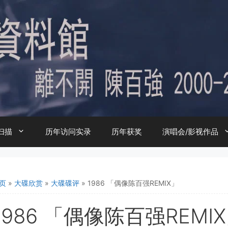
扫描
历年访问实录
历年获奖
演唱会/影视作品
页
»
大碟欣赏
»
大碟碟评
»
1986 「偶像陈百强REMIX」
1986 「偶像陈百强REMI