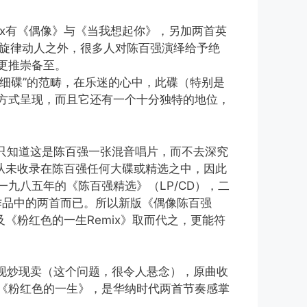
mix有《偶像》与《当我想起你》，另加两首英
后二者除了旋律动人之外，很多人对陈百强演绎给予绝
更推崇备至。
“细碟”的范畴，在乐迷的心中，此碟（特别是
方式呈现，而且它还有一个十分独特的地位，
迷只知道这是陈百强一张混音唱片，而不去深究
ix从未收录在陈百强任何大碟或精选之中，因此
九八五年的《陈百强精选》（LP/CD），二
作品中的两首而已。所以新版《偶像陈百强
及《粉红色的一生Remix》取而代之，更能符
来现炒现卖（这个问题，很令人悬念），原曲收
《粉红色的一生》，是华纳时代两首节奏感掌