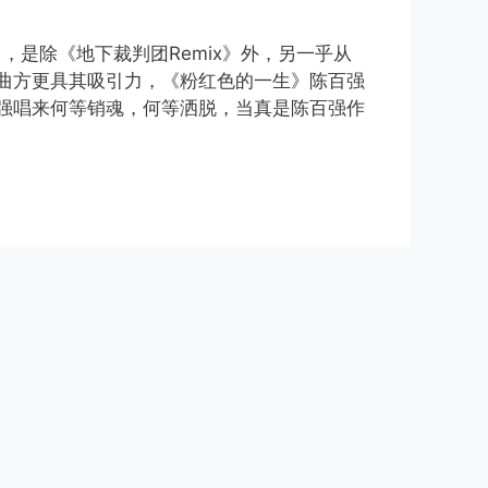
x》，是除《地下裁判团Remix》外，另一乎从
曲方更具其吸引力，《粉红色的一生》陈百强
强唱来何等销魂，何等洒脱，当真是陈百强作