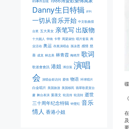
1986博愛歡樂傳萬家
85事件后续
Danny生日特辑
IFPI
一切从音乐开始
中文歌曲擂
亲笔写
出版物
五大美女
台奖
十大靓人
华纳
卡带
周梁淑怡
唱片套装
商
奥运
感情
慈
业活动
存真演唱会
孫泳恩
歌词
林青霞
善
成龙
林志美
梅艳芳
演唱
港姐
歌迷會會訊
溥仪装
会
物语
演唱会前访问
爱情
环球唱片
碟
白金唱片
美国旅游
美国移民
翡翠歌星賀台
逝世
葉蒨文
慶
舞台表演
轮流传
轮流转
《
音乐
三十周年纪念特辑
钟楚红
情人
香港小姐
在