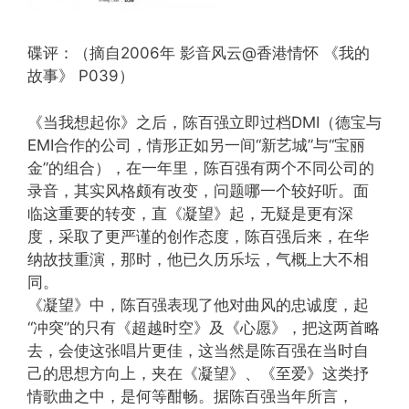
碟评：（摘自2006年 影音风云@香港情怀 《我的
故事》 P039）
《当我想起你》之后，陈百强立即过档DMI（德宝与
EMI合作的公司，情形正如另一间“新艺城”与“宝丽
金”的组合），在一年里，陈百强有两个不同公司的
录音，其实风格颇有改变，问题哪一个较好听。面
临这重要的转变，直《凝望》起，无疑是更有深
度，采取了更严谨的创作态度，陈百强后来，在华
纳故技重演，那时，他已久历乐坛，气概上大不相
同。
《凝望》中，陈百强表现了他对曲风的忠诚度，起
“冲突”的只有《超越时空》及《心愿》，把这两首略
去，会使这张唱片更佳，这当然是陈百强在当时自
己的思想方向上，夹在《凝望》、《至爱》这类抒
情歌曲之中，是何等酣畅。据陈百强当年所言，