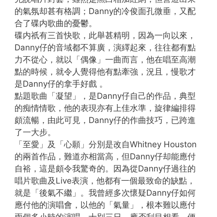
的氣氛却甚有格調；Danny的冷俊面孔微垂，又配
合了碟内歌曲的憂鬱。
碟内祇有三首快歌，此舉甚精明，因為一向以來，
Danny仔的音域都不算廣，演繹起來，往往都有點
力不從心，就以「偶像」一曲而言，他在唱至高潮
點的時候，就令人覺得他有點牽強，況且，慢歌才
是Danny仔的拿手好戲 。
點題歌曲「凝望」，是Danny仔自己的作品，典型
的痴情情歌，他的表現亦有上佳水準，旋律編排得
頗流暢，由此可見，Danny仔的作曲技巧，已跨進
了一大步。
「至愛」及「心願」分別是改自Whitney Houston
的兩首作品，難道亦相當高，但Danny仔却能應付
自裕，這是頗令我驚奇的。因為從Danny仔過往的
唱片歌曲及Live表演，他都有一個最致命的缺點，
就是「後氣不繼」。我曾經多次懷疑Danny仔如何
應付他的演唱會，以他的「氣量」，根本難以應付