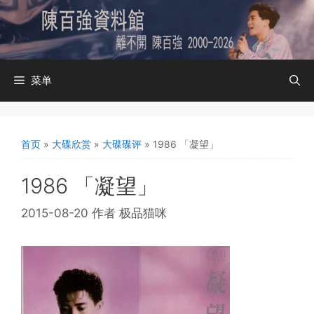
跳
至
内
容
菜单
首页
»
大碟欣赏
»
大碟碟评
»
1986 「凝望」
1986 「凝望」
2015-08-20
作者
极品猫咪