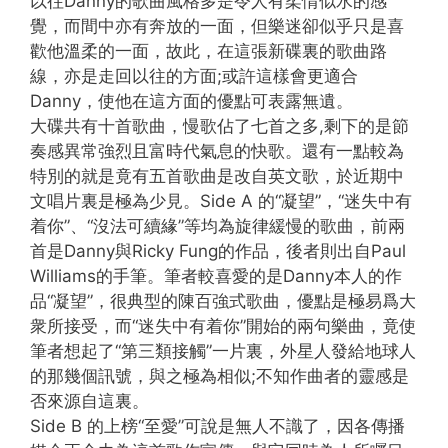
以往Danny的歌曲風格多是令人有柔情似水的感
覺，而間中亦有奔放的一面，但樂迷卻似乎只是喜
歡他溫柔的一面，故此，在這張新碟裏的歌曲路
線，亦是走回以往的方面;或許這樣會更適合
Danny，使他在這方面的優點可表露無遺。
大碟共有十首歌曲，慢歌佔了七首之多,剩下的是節
奏感異常強烈且富時代氣息的快歌。還有一點較為
特別的就是竟有五首歌曲是改自英文歌，於近期中
文唱片裏是極為少見。Side A 的“凝望”，“迷失中有
着你”、“沒法可續緣”等均為旋律緩慢的歌曲，前兩
首是Danny與Ricky Fung的作品，後者則出自Paul
Williams的手筆。筆者較喜愛的是Danny本人的作
品“凝望”，很典型的陳百強式歌曲，優點是極易爲大
衆所接受，而“迷失中有着你”開始的兩句樂曲，竟使
筆者想起了“第三類接觸”一片裏，外星人發給地球人
的那幾個訊號，與之極為相似;不知作曲者的靈感是
否來源自這裏。
Side B 的上榜“至愛”可說是無人不識了，因各傳播