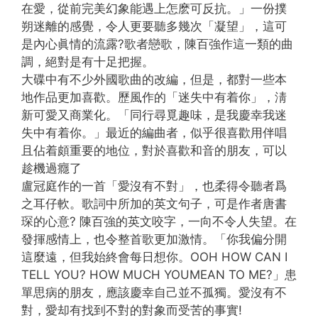
在愛，從前完美幻象能遇上怎麽可反抗。」一份撲
朔迷離的感覺，令人更要聽多幾次「凝望」，這可
是內心眞情的流露?歌者戀歌，陳百強作這一類的曲
調，絕對是有十足把握。
大碟中有不少外國歌曲的改編，但是，都對一些本
地作品更加喜歡。歷風作的「迷失中有着你」，淸
新可愛又商業化。「同行尋覓趣味，是我慶幸我迷
失中有着你。」最近的編曲者，似乎很喜歡用伴唱
且佔着頗重要的地位，對於喜歡和音的朋友，可以
趁機過癮了
盧冠庭作的一首「愛沒有不對」，也柔得令聽者爲
之耳仔軟。歌詞中所加的英文句子，可是作者唐書
琛的心意? 陳百強的英文咬字，一向不令人失望。在
發揮感情上，也令整首歌更加激情。「你我偏分開
這麼遠，但我始終會每日想你。OOH HOW CAN I
TELL YOU? HOW MUCH YOUMEAN TO ME?」患
單思病的朋友，應該慶幸自己並不孤獨。愛沒有不
對，愛却有找到不對的對象而受苦的事實!