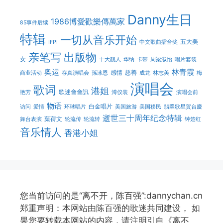
Danny生日
1986博愛歡樂傳萬家
85事件后续
特辑
一切从音乐开始
五大美
IFPI
中文歌曲擂台奖
亲笔写
出版物
女
十大靓人
华纳
卡带
周梁淑怡
唱片套装
奥运
林青霞
感情
慈善
商业活动
存真演唱会
孫泳恩
成龙
林志美
梅
演唱会
歌词
港姐
歌迷會會訊
艳芳
溥仪装
演唱会前
物语
白金唱片
访问
爱情
环球唱片
美国旅游
美国移民
翡翠歌星賀台慶
逝世三十周年纪念特辑
葉蒨文
舞台表演
轮流传
轮流转
钟楚红
音乐情人
香港小姐
您当前访问的是“离不开，陈百强”:dannychan.cn
郑重声明：本网站由陈百强的歌迷共同建设， 如
果您要转载本网站的内容，请注明引自《离不