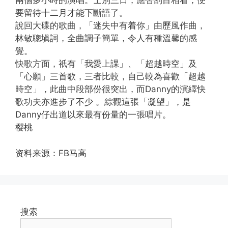
兩個多小時的演唱。士別三日，應否刮目相看，便
要留待十二月才能下斷語了。
說回大碟的歌曲，「迷失中有着你」由歷風作曲，
林敏聰塡詞，全曲調子簡單，令人有種溫馨的感
覺。
快歌方面，祇有「我愛上課」、「超越時空」及
「心願」三首歌，三者比較，自己較為喜歡「超越
時空」，此曲中段部份很突出，而Danny的演繹快
歌功夫亦進步了不少 。綜觀這張「凝望」，是
Danny仔出道以來最有份量的一張唱片。
樱桃
资料来源：FB马高
搜索