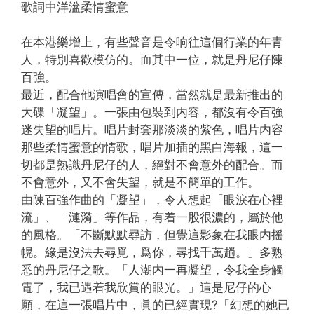
歌詞中洋湓柔情蜜意
在本港樂增上，有些聲音是令响往這個行業的年青
人，特別喜歡模仿的。而其中一位，就是丹尼仔陳
百強。
最近，配合他演唱會的宣傳，當然就是最新推出的
大碟「凝望」。一張由包裝到内容，都沒有令百強
迷失望的唱片。唱片封套那淡淡的紫色，唱片内容
那些柔情蜜意的情歌，唱片加插的黑白海報，這一
切都是熟識丹尼仔的人，絕對不會意外的配合。而
不會意外，又不會失望，就是不簡單的工作。
由陳百強作曲的「凝望」，令人想起「眼淚在心裡
流」、「漣漪」等作品，有着一股很濃的，屬於他
的風格。「不斷默默尋訪，但覺這影象在我眼内摇
幌。緣是沒法去尋覓，爲你，尋找千萬趟。」多熟
悉的丹尼仔之歌。「人潮内一再凝望，令我全身觸
電了，我已遇着我欣賞的眼光。」這是尼仔的心
願，在這一張唱片中，眞的已經實現?「幻想的她已