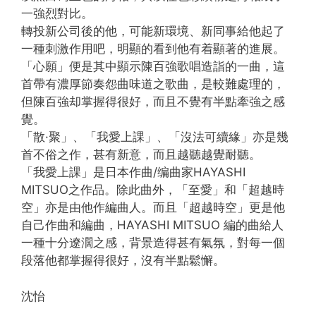
一強烈對比。
轉投新公司後的他，可能新環境、新同事給他起了
一種刺激作用吧，明顯的看到他有着顯著的進展。
「心願」便是其中顯示陳百強歌唱造詣的一曲，這
首帶有濃厚節奏怨曲味道之歌曲，是較難處理的，
但陳百強却掌握得很好，而且不覺有半點牽強之感
覺。
「散·聚」、「我愛上課」、「沒法可續緣」亦是幾
首不俗之作，甚有新意，而且越聽越覺耐聽。
「我愛上課」是日本作曲/编曲家HAYASHI
MITSUO之作品。除此曲外，「至愛」和「超越時
空」亦是由他作編曲人。而且「超越時空」更是他
自己作曲和編曲，HAYASHI MITSUO 編的曲給人
一種十分遼濶之感，背景造得甚有氣氛，對每一個
段落他都掌握得很好，沒有半點鬆懈。
沈怡