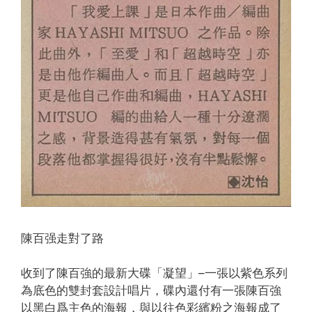
陳百强走對了路
收到了陳百強的最新大碟「凝望」–一張以紫色系列
為底色的雙封套設計唱片，碟內還付有一張陳百強
以黑白爲主色的海報，與以往色彩繽粉之海報成了