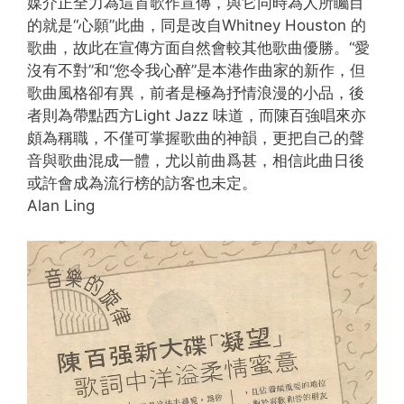
媒介正全力為這首歌作宣傳，與它同時為人所矚目
的就是“心願”此曲，同是改自Whitney Houston 的
歌曲，故此在宣傳方面自然會較其他歌曲優勝。“愛
沒有不對”和“您令我心醉”是本港作曲家的新作，但
歌曲風格卻有異，前者是極為抒情浪漫的小品，後
者則為帶點西方Light Jazz 味道，而陳百強唱來亦
頗為稱職，不僅可掌握歌曲的神韻，更把自己的聲
音與歌曲混成一體，尤以前曲爲甚，相信此曲日後
或許會成為流行榜的訪客也未定。
Alan Ling