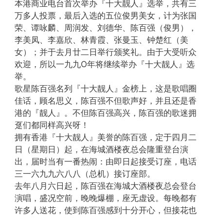
本港商业电台首次举办『十大靓人』选举，共有三
万多人投票，最后入选的五位俊男美女，计为张国
荣、谭咏麟、周润发、刘德华、陈百强（俊男），
李美凤、李嘉欣、林青霞、张曼玉、钟楚红（美
女）；并于去月廿二日举行颁奖礼。由于大受听众
欢迎，所以一九九O年将继续举办『十大靓人』选
举。
歌星陈百强名列『十大靓人』金榜上，这是歌唱圈
佳话，顾名思义，陈百强不但歌声好，并且还是香
港的『靓人』。不但陈百强高兴，陈百强的歌迷拥
趸们都同样高兴呀！
拥有香港『十大靓人』美誉的陈百强，定于四月二
日（星期日）起，在海城酒楼夜总会隆重登台演
出，届时当有一番热闹：由即日起接受订座，电话
三一六九九六八八（总机）接订座部。
去年八月六日起，陈百强在海城大酒楼夜总会登台
演唱，盛况空前，晚晚爆棚，座无虚设。每晚都有
许多人送花，使到陈百强感到十分开心，但接花也