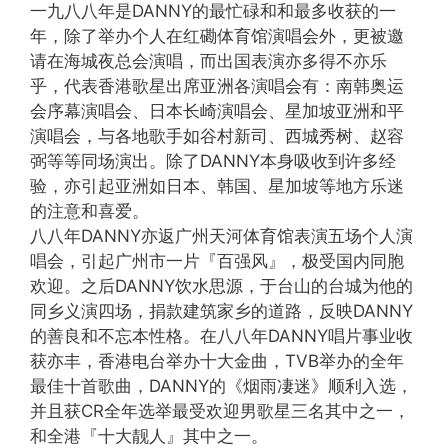
一九八八年是DANNY的最忙碌和和最多收获的一
年，除了举办个人在红磡体育馆演唱会外，更被邀
请在海城夜总会演唱，而出国表演亦多得不亦乐
乎，代表香港歌星出席亚洲各演唱会有：南韩奥运
会序幕演唱会、日本长崎演唱会、星加坡亚洲和平
演唱会，与各地歌手如谷村新司、西城秀树、赵容
弼等等同场演出。除了DANNY本身吸收到许多经
验，亦引起亚洲如日本、韩国、星加坡等地方乐迷
的注意和喜爱。
八八年DANNY亦返广州天河体育馆表演五场个人演
唱会，引起广州市一片『百强风』，极受国内同胞
欢迎。之后DANNY饮水思源，于台山的台城为他的
同乡义演四场，捐款建筑家乡的道路，反映DANNY
的善良和不忘本性格。在八八年DANNY唱片事业收
获亦丰，香港电台举办十大金曲，TVB举办的全年
最佳十首歌曲，DANNY的《烟雨凄迷》顺利入选，
并且获CR全年选举最受欢迎男歌星三名其中之一，
和全港『十大靓人』其中之一。