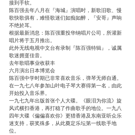
接到手软。
陈百强去年八月在『海城』演唱时，新歌旧歌、慢
歌快歌俱有，难怪歌迷们如痴如醉，『安哥』声响
不绝於耳。
根据最新消息：陈百强重投华纳唱片公司，所灌新
唱片将于五月推出。
此外无线电视中文台有录制『陈百强特辑』，诚属
歌迷拥趸佳音。
去年歌唱事业收获丰
六月演出日本博览会
陈百强中学时期已非常喜欢音乐，弹琴无师自通。
在一九七八年参加山叶电子琴大赛得第一名，由此
开始投入音乐界。
一九七九年出版首张个人大碟。《眼泪为你流》旋
风式横扫香港，再打稳了作曲歌手的地位。一九八
四年大碟《偏偏喜欢你》更猎香港及东南亚听众乐
迷支持，获奖殊多，从此奠定乐坛第一线歌手地
位。