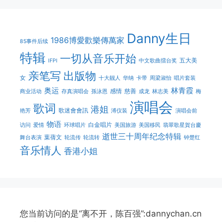
Danny生日
1986博愛歡樂傳萬家
85事件后续
特辑
一切从音乐开始
五大美
IFPI
中文歌曲擂台奖
亲笔写
出版物
女
十大靓人
华纳
卡带
周梁淑怡
唱片套装
奥运
林青霞
感情
慈善
商业活动
存真演唱会
孫泳恩
成龙
林志美
梅
演唱会
歌词
港姐
歌迷會會訊
艳芳
溥仪装
演唱会前
物语
白金唱片
访问
爱情
环球唱片
美国旅游
美国移民
翡翠歌星賀台慶
逝世三十周年纪念特辑
葉蒨文
舞台表演
轮流传
轮流转
钟楚红
音乐情人
香港小姐
您当前访问的是“离不开，陈百强”:dannychan.cn