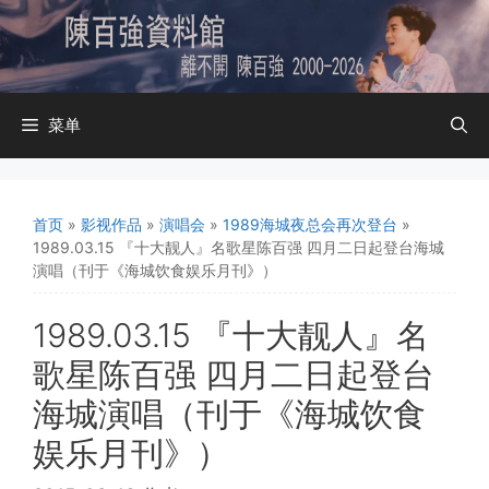
跳
至
内
容
菜单
首页
»
影视作品
»
演唱会
»
1989海城夜总会再次登台
»
1989.03.15 『十大靓人』名歌星陈百强 四月二日起登台海城
演唱（刊于《海城饮食娱乐月刊》）
1989.03.15 『十大靓人』名
歌星陈百强 四月二日起登台
海城演唱（刊于《海城饮食
娱乐月刊》）