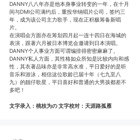
DANNY八八年亦是他本身事业转变的一年，在十月
间与DMI公司满约后，重投华纳唱片公司，签约三
年，成为该公司主力歌手，现在正积极筹备新唱
片。
在演唱会方面亦在筹划四月起一连十四日在海城的
表演，跟著六月被日本博览会邀请到日本演唱。
DANNY个人事业方面可谓编排得密密麻麻了。
DANNY私人方面，其性格如众所知是比较内向和感
性，其衣著品味亦是非常高水准，平日爱好的是听
音乐和游泳，相信这位歌龄已届十年（七九至八
九）的靓仔歌星，平日喜好和普通的大男孩都差不
多吧！
文字录入：桃枝为の 文字校对：天涯路孤雁