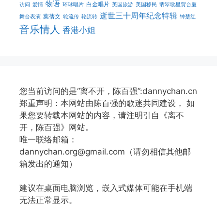
物语
白金唱片
访问
爱情
环球唱片
美国旅游
美国移民
翡翠歌星賀台慶
逝世三十周年纪念特辑
葉蒨文
舞台表演
轮流传
轮流转
钟楚红
音乐情人
香港小姐
您当前访问的是“离不开，陈百强”:dannychan.cn
郑重声明：本网站由陈百强的歌迷共同建设， 如
果您要转载本网站的内容，请注明引自《离不
开，陈百强》网站。
唯一联络邮箱：
dannychan.org@gmail.com（请勿相信其他邮
箱发出的通知）
建议在桌面电脑浏览，嵌入式媒体可能在手机端
无法正常显示。