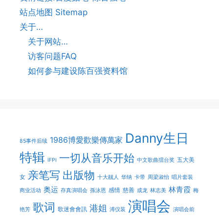
站点地图 Sitemap
关于…
关于网站…
访客问题FAQ
如何参与建设陈百强资料馆
Danny生日
1986博愛歡樂傳萬家
85事件后续
特辑
一切从音乐开始
五大美
IFPI
中文歌曲擂台奖
亲笔写
出版物
女
十大靓人
华纳
卡带
周梁淑怡
唱片套装
奥运
林青霞
感情
慈善
商业活动
存真演唱会
孫泳恩
成龙
林志美
梅
演唱会
歌词
港姐
歌迷會會訊
艳芳
溥仪装
演唱会前