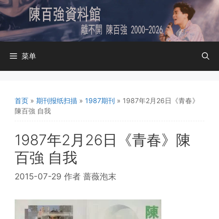
跳
至
内
容
菜单
首页
»
期刊报纸扫描
»
1987期刊
»
1987年2月26日《青春》
陳百強 自我
1987年2月26日《青春》陳
百強 自我
2015-07-29
作者
蔷薇泡末