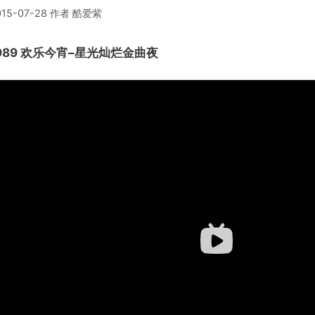
015-07-28
作者
酷爱紫
989 欢乐今宵–星光灿烂金曲夜