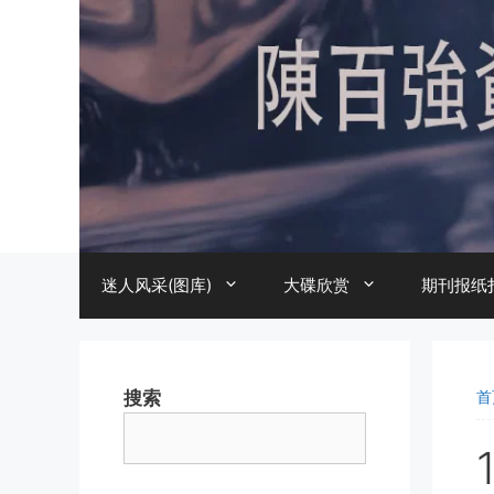
跳
至
内
容
迷人风采(图库)
大碟欣赏
期刊报纸
搜索
首