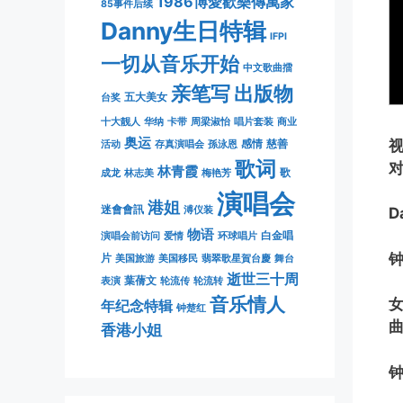
1986博愛歡樂傳萬家
85事件后续
Danny生日特辑
IFPI
一切从音乐开始
中文歌曲擂
亲笔写
出版物
五大美女
台奖
十大靓人
华纳
卡带
周梁淑怡
唱片套装
商业
奥运
感情
慈善
活动
存真演唱会
孫泳恩
歌词
林青霞
歌
成龙
林志美
梅艳芳
演唱会
港姐
迷會會訊
溥仪装
D
物语
白金唱
演唱会前访问
爱情
环球唱片
钟
片
美国旅游
美国移民
翡翠歌星賀台慶
舞台
逝世三十周
葉蒨文
表演
轮流传
轮流转
音乐情人
女
年纪念特辑
钟楚红
香港小姐