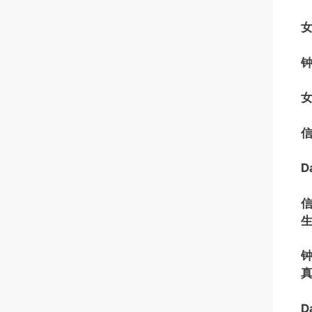
女
信
D
D