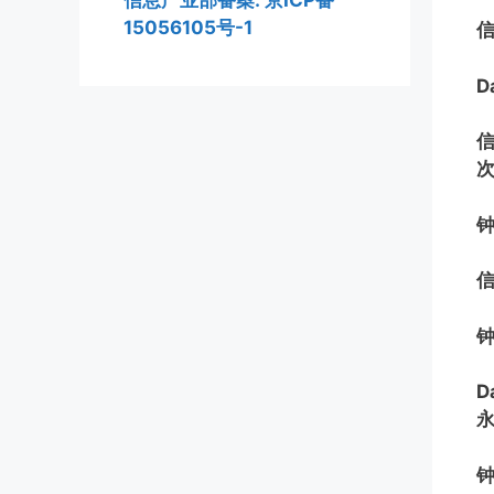
信息产业部备案: 京ICP备
15056105号-1
信
D
信
钟