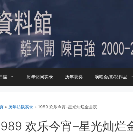
扫描
历年访问实录
历年获奖
演唱会/影视作品
页
»
历年访谈实录
»
1989 欢乐今宵–星光灿烂金曲夜
1989 欢乐今宵–星光灿烂