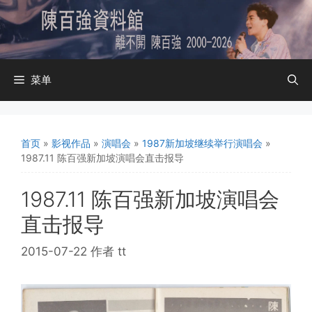
跳
至
内
容
菜单
首页
»
影视作品
»
演唱会
»
1987新加坡继续举行演唱会
»
1987.11 陈百强新加坡演唱会直击报导
1987.11 陈百强新加坡演唱会
直击报导
2015-07-22
作者
tt