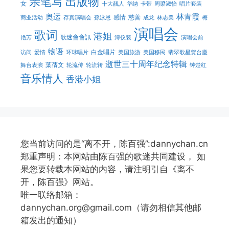
亲笔写
出版物
女
十大靓人
华纳
卡带
周梁淑怡
唱片套装
奥运
林青霞
感情
慈善
商业活动
存真演唱会
孫泳恩
成龙
林志美
梅
演唱会
歌词
港姐
歌迷會會訊
艳芳
溥仪装
演唱会前
物语
白金唱片
访问
爱情
环球唱片
美国旅游
美国移民
翡翠歌星賀台慶
逝世三十周年纪念特辑
葉蒨文
舞台表演
轮流传
轮流转
钟楚红
音乐情人
香港小姐
您当前访问的是“离不开，陈百强”:dannychan.cn
郑重声明：本网站由陈百强的歌迷共同建设， 如
果您要转载本网站的内容，请注明引自《离不
开，陈百强》网站。
唯一联络邮箱：
dannychan.org@gmail.com（请勿相信其他邮
箱发出的通知）