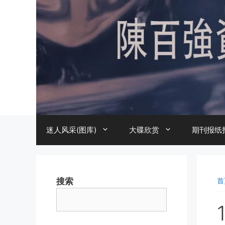
跳
至
内
容
迷人风采(图库)
大碟欣赏
期刊报纸
搜索
首