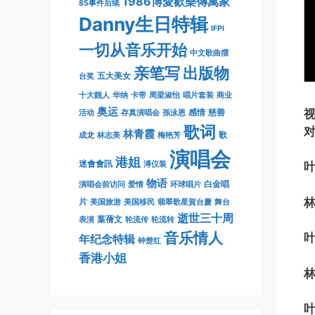
1986博愛歡樂傳萬家
85事件后续
Danny生日特辑
IFPI
一切从音乐开始
中文歌曲擂
亲笔写
出版物
五大美女
台奖
十大靓人
华纳
卡带
周梁淑怡
唱片套装
商业
奥运
感情
慈善
活动
存真演唱会
孫泳恩
歌词
林青霞
歌
成龙
林志美
梅艳芳
演唱会
港姐
迷會會訊
溥仪装
物语
白金唱
演唱会前访问
爱情
环球唱片
片
美国旅游
美国移民
翡翠歌星賀台慶
舞台
逝世三十周
葉蒨文
表演
轮流传
轮流转
音乐情人
年纪念特辑
钟楚红
香港小姐